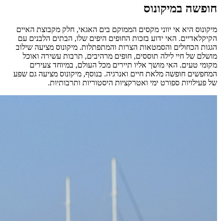
חופשה במיקונוס
מיקונוס היא אי יווני מקסים הממוקם בים האגאי, חלק מקבוצת האיים
הקיקלאדיים. האי ידוע בזכות החופים היפים שלו, הבתים הלבנים עם
הגגות הכחולים והסמטאות הצרות והמתפתלות. מיקונוס מציעה שילוב
מושלם של חיי לילה תוססים, חופים מרהיבים, תרבות עשירה ואוכל
מקומי טעים. האי מושך אליו תיירים מכל העולם, במיוחד צעירים
המחפשים חופשה מלאת חיים ואנרגיה. בנוסף, מיקונוס מציעה גם שפע
של פעילויות ספורט ימי ואטרקציות היסטוריות ותרבותיות.