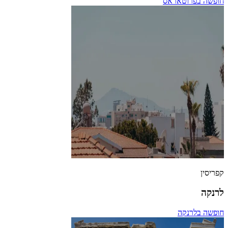
חופשה בפרוטאראס
קפריסין
לרנקה
חופשה בלרנקה