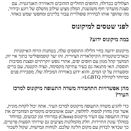
הצלולים כבדולח, החופים החוליים הזהובים והאווירה האנרגטית. עם
סצנת מועדוני חוף משגשגת, המלון מציע שילוב מושלם של רוגע ובידור,
מה שהופך אותו לבחירה פופולרית עבור בליינים ומחפשי שמש כאחד.
לפני שטסים למיקונוס
במה מיקונוס ידוע?
מיקונוס ידועה בחיי הלילה התוססים שלה, בטחנות הרוח האיקוניות
ובארכיטקטורה הקיקלאדית הציורית. זהו יעד קוסמופוליטי בתוך איי יוון,
המושך קהל מגוון עם חופים יפים, אתרי נופש יוקרתיים וסצנת מסיבות
תוססת. האי מתגאה גם בעיר עתיקה מקסימה, ונציה הקטנה, עם ברים
ומסעדות על קו המים, והוא ידוע באווירה המכילה שלו, מסבירת פנים
במיוחד לקהילת LGBTQ+.
מהן אפשרויות התחבורה משדה התעופה מיקונוס למרכז
העיר?
כדי להגיע משדה התעופה מיקונוס למרכז העיר, אתה יכול לקחת מונית,
אשר זמין מחוץ למסוף. לחלופין, ישנם אוטובוסים מקומיים המחברים את
שדה התעופה עם העיר מיקונוס (Chora) במרווחי זמן קבועים, במיוחד
במהלך עונת התיירות. חלק מהמלונות מציעים גם שירותי הסעות פרטיים,
כך שכדאי לבדוק עם מקום הלינה שלכם. לנוחות וגמישות, שקול לשכור