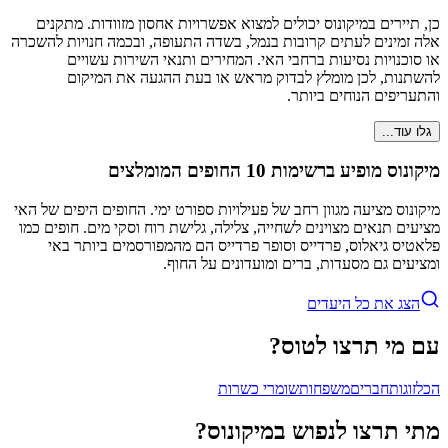
כן, תיירים במיקונוס יכולים למצוא אפשרויות אחסון מזוודות. מתקנים
אלה זמינים לעתים קרובות בנמל, בשדה התעופה, ובכמה חנויות להשכרה
או סוכנויות נסיעות ברחבי האי. המחירים ותנאי השירות עשויים
להשתנות, לכן מומלץ לבדוק מראש או בעת ההגעה את המיקום
והתעריפים הנוחים ביותר.
גלו עוד...
מיקונוס מופיע ברשימות 10 החופים המומלצים
מיקונוס מציעה מגוון רחב של פעילויות ספורט ימי. החופים היפים של האי
מציעים תנאים מצוינים לשחייה, צלילה, גלישת רוח וסקי מים. חופים כמו
פלאטיס גיאלוס, פרדייס וסופר פרדייס הם מהמפורסמים ביותר באי
ומציעים גם מסעדות, ברים ומועדונים על החוף.
הצג את כל היעדים
עם מי תרצו לטוס?
הכל
זוגות
חברים
משפחות
שומרי כשרות
מתי תרצו לנפוש במיקונוס?