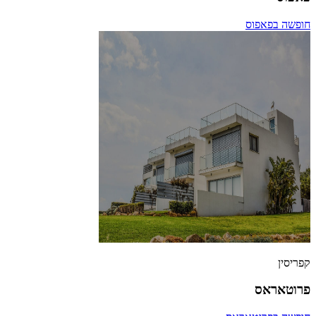
חופשה בפאפוס
קפריסין
פרוטאראס