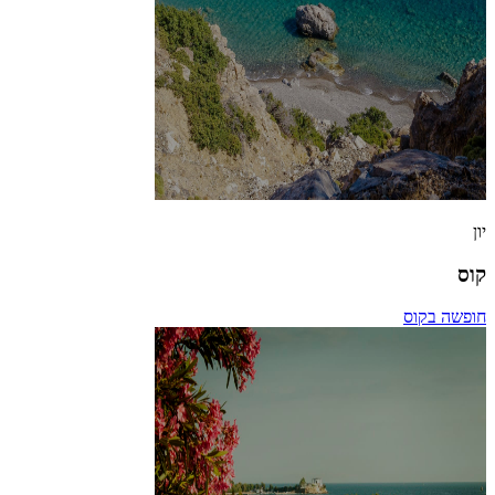
יון
קוס
חופשה בקוס