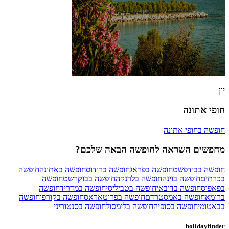
יון
חופי אתונה
חופשה בחופי אתונה
מחפשים השראה לחופשה הבאה שלכם?
חופשה בבודפשט
חופשה בפראג
חופשה ברודוס
חופשה באתונה
חופשה
בכרתים
חופשה בוינה
חופשה בלרנקה
חופשה בבוקרשט
חופשה
בפאפוס
חופשה בדובאי
חופשה בטביליסי
חופשה במדריד
חופשה
ברומא
חופשה באמסטרדם
חופשה בפרוטאראס
חופשה בקורפו
חופשה
בבאטומי
חופשה בסופיה
חופשה בלימסול
חופשה בסנטוריני
holidayfinder