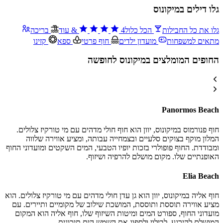
גלו דילים במיקונוס
גלו את כל החבילות
הכל כלול
4
&
עוד
בריכה
מתאים למשפחות
מועדון ילדים
חוף פרטי
ספא
קזינו
החופים המומלצים במיקונוס לחופשה
Panormos Beach
חוף פנורמוס במיקונוס, יוון הוא חוף חולי מדהים עם מי טורקיז צלולים.
המלון מוקף בצוקים סלעיים ובצמחייה עבותה, ומציע אווירה שלווה
ומבודדת. החוף פופולרי בזכות יופיו הטבעי, המים השקטים ומועדוני החוף
האופנתיים שלו. מקום מושלם להרפיה ושיזוף.
Elia Beach
חוף אליה במיקונוס, יוון הוא גן עדן חולי מדהים עם מי טורקיז צלולים. הוא
מציע אווירה תוססת ותוססת, המושכת שילוב של מקומיים ותיירים. עם
מועדוני החוף, ספורט המים ומיטות השיזוף שלו, חוף אליה הוא המקום
המושלם להירגע, לבילוי ולספוג את השמש הים תיכונית.