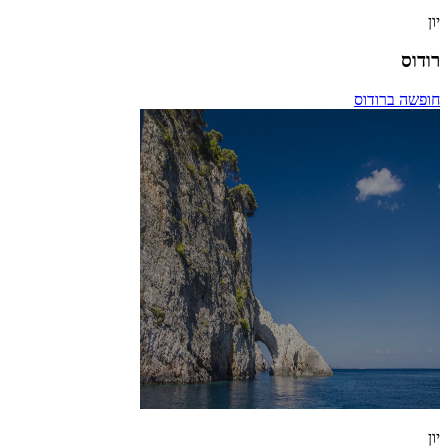
יון
רודוס
חופשה ברודוס
יון