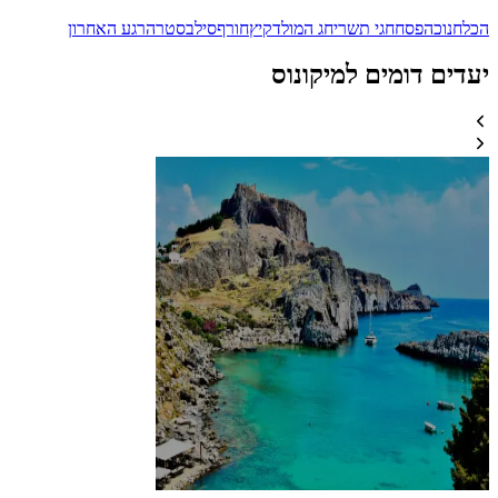
הכל
חנוכה
פסח
חגי תשרי
חג המולד
קיץ
חורף
סילבסטר
הרגע האחרון
יעדים דומים למיקונוס