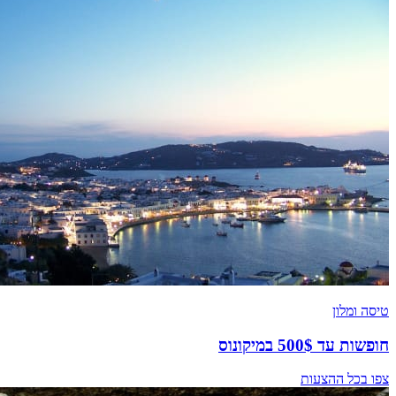
טיסה ומלון
חופשות עד 500$ במיקונוס
צפו בכל ההצעות