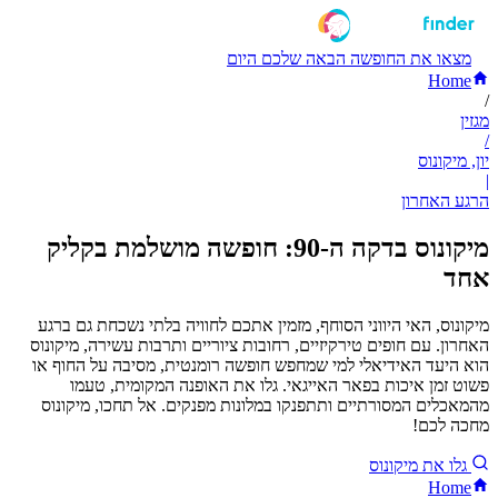
מצאו את החופשה הבאה שלכם היום
Home
/
מגזין
/
יון, מיקונוס
|
הרגע האחרון
מיקונוס בדקה ה-90: חופשה מושלמת בקליק
אחד
מיקונוס, האי היווני הסוחף, מזמין אתכם לחוויה בלתי נשכחת גם ברגע
האחרון. עם חופים טירקיזיים, רחובות ציוריים ותרבות עשירה, מיקונוס
הוא היעד האידיאלי למי שמחפש חופשה רומנטית, מסיבה על החוף או
פשוט זמן איכות בפאר האייגאי. גלו את האופנה המקומית, טעמו
מהמאכלים המסורתיים ותתפנקו במלונות מפנקים. אל תחכו, מיקונוס
מחכה לכם!
גלו את מיקונוס
Home