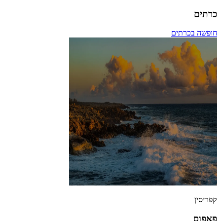
כרתים
חופשה בכרתים
קפריסין
פאפוס