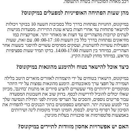
רכב מאחת הסוכנויות בשדה התעופה.
מהן שעות הפתיחה האופייניות למפעלים במיקונוס?
במיקונוס, החנויות נפתחות בדרך כלל בסביבות השעה 10 בבוקר ויכולות
להישאר פתוחות עד אחרי חצות בשיא עונת התיירות. מסעדות מגישות
לעתים קרובות מהצהריים עד חצות או מאוחר יותר. אטרקציות כמו
מוזיאונים נפתחות בדרך כלל בין השעות 10: 00-17: 00. עם זאת, שעות
הפעילות עשויות להשתנות, ועסקים מסוימים עשויים להיסגר בשעות אחר
הצהריים, במיוחד בין השעות 14:00-17:00. בדקו תמיד שעות ספציפיות
מראש, במיוחד מחוץ לעונת הקיץ.
כיצד אוכל להישאר בטוח ולהימנע מהונאות במיקונוס?
במיקונוס, הישארו בטוחים על ידי היצמדות לאזורים מוארים היטב בלילה
ושמירה על חפצי ערך מאובטחים. הימנע מהונאות נפוצות על ידי היזהר
ממקומיים ידידותיים מדי שעשויים להציע סיורים או מתנות 'בחינם', מכיוון
שאלו יכולים להוביל לדרישות לכסף. בדוק שוב את חשבונות המסעדה
עבור פריטים נוספים, והסכים על תעריפי מוניות לפני תחילת הנסיעה שלך
כדי למנוע טעינת יתר. השתמש כספומטים בתוך הבנקים כדי להפחית את
הסיכון של רפרוף כרטיס. לבסוף, הזמינו תמיד מקומות לינה ושירותים
באמצעות פלטפורמות או סוכנויות בעלות מוניטין.
האם יש אפשרויות אחסון מזוודות לתיירים במיקונוס?