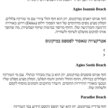
Agios Ioannis Beach
חוף אגיוס יואניס במיקונוס, יוון הוא חוף חולי ציורי עם מי טורקיז צלולים.
המלון מציע נופים מדהימים של האי הסמוך דלוס (Delos) וידוע באווירה
הרגועה והמרגיעה שלו. החוף מרופד במיטות שיזוף ושמשיות, מה שהופך
אותו למקום מושלם לשיזוף ולשחייה.
אטרקציות שאסור לפספס במיקונוס
Agios Sostis Beach
חוף אגיוס סוסטיס במיקונוס, יוון הוא גן עדן מבודד ובתולי. עם מי הטורקיז
הצלולים כבדולח, החוף החולי הזהוב והנוף הסלעי, המלון מציע מפלט שליו
וטבעי מאזורי התיירות ההומים. היעדר מתקנים והמונים מוסיף לקסם
ולשלווה שלו.
Paradise Beach
חוף פרדייז במיקונוס, יוון הוא יעד תוסס ותוסס הידוע במי הטורקיז