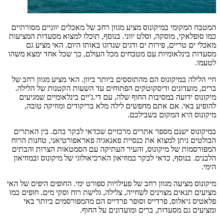
המטבח המקומי במיקונוס מציע מגוון רחב של מאכלים יווניים מסורתיים
כמו סופלאקי, מוסקה, וסלט יווני. בנוסף, תוכלו למצוא מסעדות המציעות
מאכלי ים טריים, פירות ים ודגים שנדוגו באותו היום. האי מציע גם
מסעדות בינלאומיות עם מטבחים מכל העולם, כך שכל אחד ימצא משהו
לטעמו.
חיי הלילה במיקונוס הם מהתוססים ביותר ביוון. האי מציע מגוון רחב של
ברים, מועדונים ודיסקוטקים הפתוחים עד השעות הקטנות של הלילה.
מיקונוס ידועה במסיבות החוף שלה, עם די.ג'יים בינלאומיים שמגיעים
להופיע באי. אם אתם מחפשים לילה מלא בריקודים ומוזיקה טובה,
מיקונוס היא המקום בשבילכם.
במיקונוס ישנם מספר אתרים מרכזיים שכדאי לבקר בהם. בין האתרים
הבולטים ניתן למצוא את כנסיית פאנאגיה פאראפורטיאני, טחנות הרוח
המפורסמות של מיקונוס, והעיר העתיקה עם הסמטאות הצרות והבתים
הלבנים. בנוסף, כדאי לבקר במוזיאון הארכיאולוגי של מיקונוס ובמוזיאון
הימי.
מיקונוס מציעה מגוון רחב של פעילויות ספורט ימי. החופים היפים של האי
מציעים תנאים מצוינים לשחייה, צלילה, גלישת רוח וסקי מים. חופים כמו
פלאטיס גיאלוס, פרדייס וסופר פרדייס הם מהמפורסמים ביותר באי
ומציעים גם מסעדות, ברים ומועדונים על החוף.