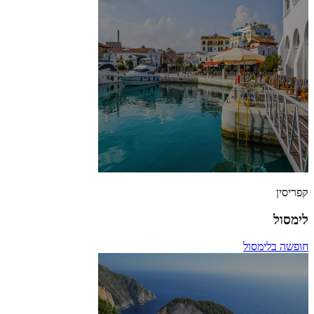
קפריסין
לימסול
חופשה בלימסול