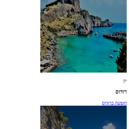
יון
רודוס
חופשה ברודוס