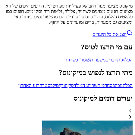
מיקונוס מציעה מגוון רחב של פעילויות ספורט ימי. החופים היפים של האי
מציעים תנאים מצוינים לשחייה, צלילה, גלישת רוח וסקי מים. חופים כמו
פלאטיס גיאלוס, פרדייס וסופר פרדייס הם מהמפורסמים ביותר באי
ומציעים גם מסעדות, ברים ומועדונים על החוף.
הצג את כל היעדים
עם מי תרצו לטוס?
הכל
זוגות
חברים
משפחות
שומרי כשרות
מתי תרצו לנפוש במיקונוס?
הכל
חנוכה
פסח
חגי תשרי
חג המולד
קיץ
חורף
סילבסטר
הרגע האחרון
יעדים דומים למיקונוס