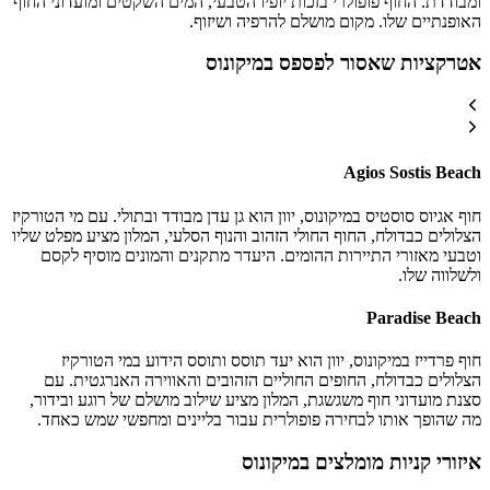
ומבודדת. החוף פופולרי בזכות יופיו הטבעי, המים השקטים ומועדוני החוף
האופנתיים שלו. מקום מושלם להרפיה ושיזוף.
אטרקציות שאסור לפספס במיקונוס
Agios Sostis Beach
חוף אגיוס סוסטיס במיקונוס, יוון הוא גן עדן מבודד ובתולי. עם מי הטורקיז
הצלולים כבדולח, החוף החולי הזהוב והנוף הסלעי, המלון מציע מפלט שליו
וטבעי מאזורי התיירות ההומים. היעדר מתקנים והמונים מוסיף לקסם
ולשלווה שלו.
Paradise Beach
חוף פרדייז במיקונוס, יוון הוא יעד תוסס ותוסס הידוע במי הטורקיז
הצלולים כבדולח, החופים החוליים הזהובים והאווירה האנרגטית. עם
סצנת מועדוני חוף משגשגת, המלון מציע שילוב מושלם של רוגע ובידור,
מה שהופך אותו לבחירה פופולרית עבור בליינים ומחפשי שמש כאחד.
איזורי קניות מומלצים במיקונוס