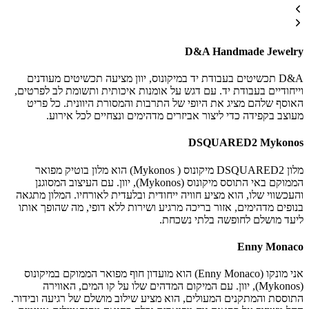
D&A Handmade Jewelry
D&A תכשיטים בעבודת יד במיקונוס, יוון מציעה תכשיטים מעודנים
וייחודיים בעבודת יד. עם דגש על אומנות איכותית ותשומת לב לפרטים,
האוסף שלהם מציג את היופי של התרבות והמסורת היוונית. כל פריט
מעוצב בקפידה כדי ליצור אביזרים מדהימים ונצחיים לכל אירוע.
DSQUARED2 Mykonos
מלון DSQUARED2 מיקונוס ( Mykonos) הוא מלון בוטיק מפואר
הממוקם באי התוסס מיקונוס (Mykonos), יוון. עם העיצוב המסוגנן
והעכשווי שלו, הוא מציע חוויה ייחודית ובלעדית לאורחיו. המלון מתגאה
בנופים מדהימים, אזור בריכה מרגיע ושירות ללא דופי, מה שהופך אותו
ליעד מושלם לחופשה בלתי נשכחת.
Enny Monaco
אני מונקו (Enny Monaco) הוא מועדון חוף מפואר הממוקם במיקונוס
(Mykonos), יוון. עם המיקום המדהים שלו על קו המים, האווירה
התוססת והמתקנים המעולים, הוא מציע שילוב מושלם של רגיעה ובידור.