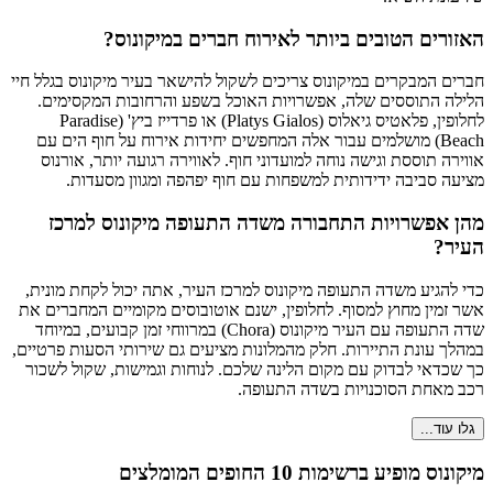
האזורים הטובים ביותר לאירוח חברים במיקונוס?
חברים המבקרים במיקונוס צריכים לשקול להישאר בעיר מיקונוס בגלל חיי
הלילה התוססים שלה, אפשרויות האוכל בשפע והרחובות המקסימים.
לחלופין, פלאטיס גיאלוס (Platys Gialos) או פרדייז ביץ' (Paradise
Beach) מושלמים עבור אלה המחפשים יחידות אירוח על חוף הים עם
אווירה תוססת וגישה נוחה למועדוני חוף. לאווירה רגועה יותר, אורנוס
מציעה סביבה ידידותית למשפחות עם חוף יפהפה ומגוון מסעדות.
מהן אפשרויות התחבורה משדה התעופה מיקונוס למרכז
העיר?
כדי להגיע משדה התעופה מיקונוס למרכז העיר, אתה יכול לקחת מונית,
אשר זמין מחוץ למסוף. לחלופין, ישנם אוטובוסים מקומיים המחברים את
שדה התעופה עם העיר מיקונוס (Chora) במרווחי זמן קבועים, במיוחד
במהלך עונת התיירות. חלק מהמלונות מציעים גם שירותי הסעות פרטיים,
כך שכדאי לבדוק עם מקום הלינה שלכם. לנוחות וגמישות, שקול לשכור
רכב מאחת הסוכנויות בשדה התעופה.
גלו עוד...
מיקונוס מופיע ברשימות 10 החופים המומלצים