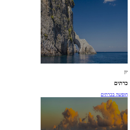
יון
כרתים
חופשה בכרתים