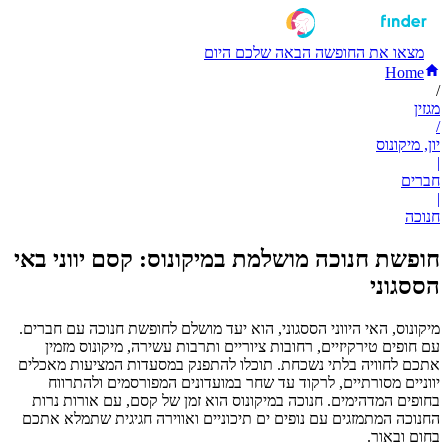
מצאו את החופשה הבאה שלכם היום
Home
/
מגזין
/
יון, מיקונוס
|
חברים
|
חנוכה
חופשת חנוכה מושלמת במיקונוס: קסם יווני באי
הססגוני
מיקונוס, האי היווני הססגוני, הוא יעד מושלם לחופשת חנוכה עם חברים.
עם חופים טירקיזיים, רחובות ציוריים ותרבות עשירה, מיקונוס מזמין
אתכם לחוויה בלתי נשכחת. תוכלו להתפנק במסעדות המציעות מאכלים
יווניים מסורתיים, לרקוד עד שחר במועדונים המפורסמים ולהתרווח
בחופים המדהימים. חנוכה במיקונוס הוא זמן של קסם, עם אורות נרות
החנוכה המתמזגים עם נופים ים תיכוניים ואווירה חגיגית שתמלא אתכם
בחום ובאור.