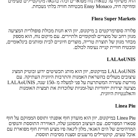
החל משיזוף על כסאות נוח מפוארים וכלה בהנאה מקוקטיילים טעימים
ומוזיקה חיה, Enny Monaco מבטיחה חוויה בלתי נשכחת.
Flora Super Markets
פלורה סופרמרקטים ב מיקונוס, יוון היא חנות מכולת פופולרית המציעה
מגוון רחב של מוצרים למקומיים ולתיירים. עם מיקום נוח, הוא מספק
מבחר מגוון של תוצרת טרייה, מוצרים חיוניים לבית ומותגים בינלאומיים,
ומבטיח חוויית קנייה נעימה לכולם.
LALAoUNIS
LALAoUNIS במיקונוס, יוון הוא מותג תכשיטים ידוע ובוטיק המציג
עיצובים מעולים בהשראת האמנות והתרבות היוונית העתיקה. עם
מורשת עשירה המשתרעת על פני למעלה מ -150 שנה, LALAoUNIS
מציעה יצירות ייחודיות ועל-זמניות שלוכדות את תמצית האומנות
והאלגנטיות היוונית.
Linea Piu
Linea Piu במיקונוס, יוון הוא מועדון חוף אופנתי ותוסס הממוקם על חוף
פסארו המפורסם. עם העיצוב המסוגנן שלה, האווירה התוססת והנופים
המדהימים של הים האגאי, מלון לינאה פיו מציע חוויית חוף מפוארת עם
אוכל טעים, קוקטיילים מרעננים וסצנת מסיבות תוססת.