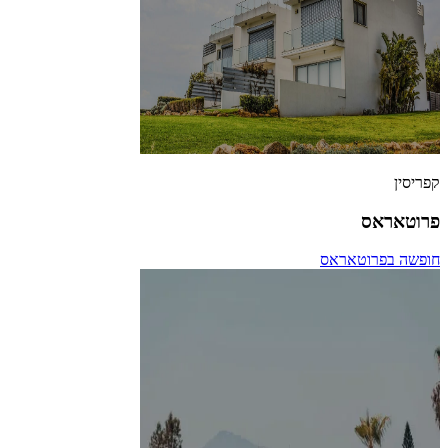
קפריסין
פרוטאראס
חופשה בפרוטאראס