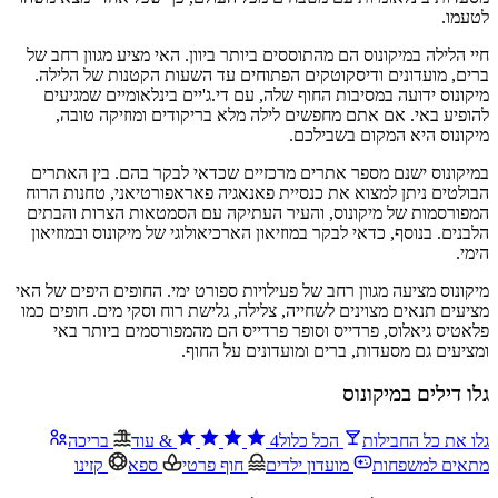
לטעמו.
חיי הלילה במיקונוס הם מהתוססים ביותר ביוון. האי מציע מגוון רחב של
ברים, מועדונים ודיסקוטקים הפתוחים עד השעות הקטנות של הלילה.
מיקונוס ידועה במסיבות החוף שלה, עם די.ג'יים בינלאומיים שמגיעים
להופיע באי. אם אתם מחפשים לילה מלא בריקודים ומוזיקה טובה,
מיקונוס היא המקום בשבילכם.
במיקונוס ישנם מספר אתרים מרכזיים שכדאי לבקר בהם. בין האתרים
הבולטים ניתן למצוא את כנסיית פאנאגיה פאראפורטיאני, טחנות הרוח
המפורסמות של מיקונוס, והעיר העתיקה עם הסמטאות הצרות והבתים
הלבנים. בנוסף, כדאי לבקר במוזיאון הארכיאולוגי של מיקונוס ובמוזיאון
הימי.
מיקונוס מציעה מגוון רחב של פעילויות ספורט ימי. החופים היפים של האי
מציעים תנאים מצוינים לשחייה, צלילה, גלישת רוח וסקי מים. חופים כמו
פלאטיס גיאלוס, פרדייס וסופר פרדייס הם מהמפורסמים ביותר באי
ומציעים גם מסעדות, ברים ומועדונים על החוף.
גלו דילים במיקונוס
גלו את כל החבילות
הכל כלול
4
&
עוד
בריכה
מתאים למשפחות
מועדון ילדים
חוף פרטי
ספא
קזינו