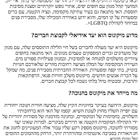
ובארכיטקטורה הקיקלאדית הציורית. זהו יעד קוסמופוליטי בתוך איי יוון,
המושך קהל מגוון עם חופים יפים, אתרי נופש יוקרתיים וסצנת מסיבות
תוססת. האי מתגאה גם בעיר עתיקה מקסימה, ונציה הקטנה, עם ברים
ומסעדות על קו המים, והוא ידוע באווירה המכילה שלו, מסבירת פנים
במיוחד לקהילת LGBTQ+.
מדוע מיקונוס הוא יעד אידיאלי לקבוצת חברים?
מיקונוס היא יעד מעולה לחברים בשל חיי הלילה התוססים שלה, עם מגוון
של מועדונים וברים המספקים טעמים מגוונים. האי מתגאה בחופים
ציוריים מושלמים למנוחה או למסיבות, ובמגוון פעילויות ספורט מים.
העיירה המקסימה של המלון מציעה רחובות מוזרים שלאורכם חנויות
בוטיק, בתי קפה ומסעדות. האווירה החברתית מסבירת פנים, מה שמקל
על הכרת אנשים חדשים. מיקונוס משלב חוויות פנאי, הרפתקאות
ותרבות, ומבטיח טיול בלתי נשכח לכל קבוצת חברים.
מה מייחד את מיקונוס בחנוכה?
מיקונוס, הידועה בעיקר בחיוניות הקיץ שלה, מציעה חוויית חנוכה ייחודית
עם יופייה השליו מחוץ לעונת השיא. קסמו של האי הוא ברחובותיו
השלווים, בחמימות של המקומיים, ובחגיגה מזדמנת של מסורות יהודיות על
ידי הקהילה המקומית הקטנה או תיירים מבקרים. למרות שאינו יעד
מסורתי לחנוכה, מיקונוס מספק רקע שליו עבור אלה המעוניינים לחגוג את
חג האורות בסביבה אינטימית ומהורהרת יותר, הרחק מההמונים ההומים
של עונת השיא.