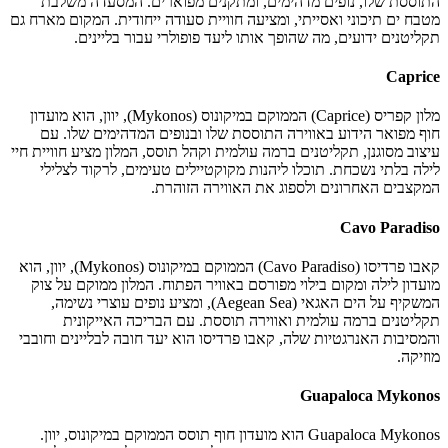
התוססת שלו, נופים מדהימים, ומתקנים מפוארים. המסעדה משלבת
מטבח ים תיכוני ואסייתי, ומציעה חוויית סעודה ייחודית. המקום מארח גם
תקליטנים ידועים, מה שהופך אותו ליעד פופולרי עבור בליינים.
Caprice
מלון קפריס (Caprice) הממוקם במיקונוס (Mykonos), יוון, הוא מועדון
חוף מפואר הידוע באווירה התוססת שלו ובנופים המדהימים שלו. עם
עיצוב מסוגנן, תקליטנים ברמה עולמית וקהל תוסס, המלון מציע חוויית חיי
לילה בלתי נשכחת. תוכלו ליהנות מקוקטיילים טעימים, לרקוד לצלילי
המקצבים האחרונים ולספוג את האווירה הזוהרת.
Cavo Paradiso
קאבו פרדיסו (Cavo Paradiso) הממוקם במיקונוס (Mykonos), יוון, הוא
מועדון לילה ומקום בילוי מפורסם באוויר הפתוח. המלון ממוקם על צוק
המשקיף על הים האגאי (Aegean Sea), ומציע נופים עוצרי נשימה,
תקליטנים ברמה עולמית ואווירה תוססת. עם הבריכה האייקונית
והמסיבות האנרגטיות שלה, קאבו פרדיסו הוא יעד חובה לבליינים וחובבי
מוזיקה.
Guapaloca Mykonos
Guapaloca Mykonos הוא מועדון חוף תוסס הממוקם במיקונוס, יוון.