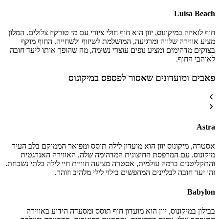
Luisa Beach
חוף לואיזה במיקונוס, יוון הוא חוף חולי ציורי עם מי טורקיז צלולים. המלון
מציע אווירה שלווה ומרגיעה, המושלמת לשיזוף ולשחייה. החוף מוקף
בצוקים מדהימים ומציע נופים עוצרי נשימה, מה שהופך אותו ליעד חובה
לאוהבי החוף.
פאבים ומועדונים שאסור לפספס במיקונוס
Astra
אסטרה, מיקונוס יוון הוא מועדון לילה תוסס ומפואר הממוקם בלב העיר
מיקונוס. עם המרפסת החיצונית המדהימה שלה, האווירה האנרגטית
והתקליטנים ברמה עולמית, אסטרה מציעה חוויית חיי לילה בלתי נשכחת.
זהו יעד חובה לבליינים המחפשים בילוי לילי מלהיב וזוהר.
Babylon
בבילון במיקונוס, יוון הוא מועדון חוף תוסס ומסעדה הידוע באווירה