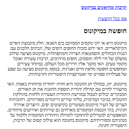
תרבות ומוזיאונים במיקונוס
צפו בכל ההצעות
חופשה במיקונוס
מיקונוס היא אי יווני מקסים הממוקם בים האגאי, חלק מקבוצת האיים
הקיקלאדיים. האי ידוע בזכות החופים היפים שלו, הבתים הלבנים עם
הגגות הכחולים והסמטאות הצרות והמתפתלות. מיקונוס מציעה שילוב
מושלם של חיי לילה תוססים, חופים מרהיבים, תרבות עשירה ואוכל
מקומי טעים. האי מושך אליו תיירים מכל העולם, במיוחד צעירים
המחפשים חופשה מלאת חיים ואנרגיה. בנוסף, מיקונוס מציעה גם שפע
של פעילויות ספורט ימי ואטרקציות היסטוריות ותרבותיות.
מיקונוס, יוון, במהלך חג החנוכה היא חוויה ייחודית ומיוחדת באמת. האי
מתעורר לחיים עם קהילה יהודית תוססת החוגגת את חג האורים.
המבקרים יכולים לטבול במורשת היהודית העשירה ולחזות בהדלקת
החנוכייה בכיכר המרכזית, בליווי שירים וריקודים מסורתיים. רחובותיה
הצרים של העיר מיקונוס מעוטרים בקישוטים יפים, היוצרים אווירה
חגיגית. בתי הכנסת המקומיים מארחים גם שירותים ואירועים מיוחדים,
המאפשרים למטיילים להתחבר לקהילה היהודית המקומית וללמוד על
מנהגיהם ומסורותיהם. מיקונוס בחנוכה הוא שילוב קסום של תרבות,
היסטוריה וחגיגה.