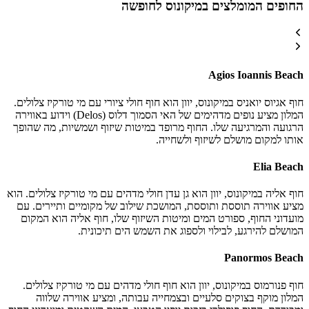
החופים המומלצים במיקונוס לחופשה
Agios Ioannis Beach
חוף אגיוס יואניס במיקונוס, יוון הוא חוף חולי ציורי עם מי טורקיז צלולים.
המלון מציע נופים מדהימים של האי הסמוך דלוס (Delos) וידוע באווירה
הרגועה והמרגיעה שלו. החוף מרופד במיטות שיזוף ושמשיות, מה שהופך
אותו למקום מושלם לשיזוף ולשחייה.
Elia Beach
חוף אליה במיקונוס, יוון הוא גן עדן חולי מדהים עם מי טורקיז צלולים. הוא
מציע אווירה תוססת ותוססת, המושכת שילוב של מקומיים ותיירים. עם
מועדוני החוף, ספורט המים ומיטות השיזוף שלו, חוף אליה הוא המקום
המושלם להירגע, לבילוי ולספוג את השמש הים תיכונית.
Panormos Beach
חוף פנורמוס במיקונוס, יוון הוא חוף חולי מדהים עם מי טורקיז צלולים.
המלון מוקף בצוקים סלעיים ובצמחייה עבותה, ומציע אווירה שלווה