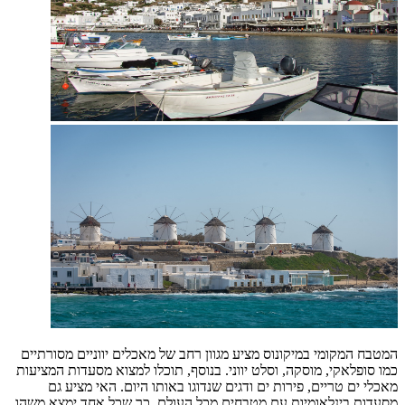
המטבח המקומי במיקונוס מציע מגוון רחב של מאכלים יווניים מסורתיים
כמו סופלאקי, מוסקה, וסלט יווני. בנוסף, תוכלו למצוא מסעדות המציעות
מאכלי ים טריים, פירות ים ודגים שנדוגו באותו היום. האי מציע גם
מסעדות בינלאומיות עם מטבחים מכל העולם, כך שכל אחד ימצא משהו