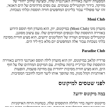
המסעדה ידועה באווירה האנרגטית שלה, ומציעה שילוב ייחודי של
מוזיקה, בידור וקוקטיילים טעימים. עם נופים מדהימים של הים האגאי,
זהו יעד פופולרי עבור בליינים המחפשים חוויה תוססת ובלתי נשכחת.
Moni Club
מועדון מוני (Moni Club) במיקונוס, יוון, הוא מועדון חוף תוסס הידוע
באווירה התוססת שלו ובנופים המדהימים שלו. עם עיצוב מסוגנן,
קוקטיילים טעימים ושורה של תקליטנים ידועים, הוא מציע חוויית מסיבה
בלתי נשכחת עבור אלה המחפשים יום מלא כיף ליד הים.
Paradise Club
פרדייז קלאב במיקונוס, יוון הוא מועדון לילה תוסס ואנרגטי הידוע באווירה
התוססת שלו ובדיג'ייז ברמה עולמית. עם המיקום המדהים שלו על חוף
הים, הוא מציע חווית מסיבות ייחודית עם מוזיקה פועמת, הופעות
ראוותניות וקהל מגוון, מה שהופך אותו ליעד חובה לחובבי המסיבות.
לפני שטסים למיקונוס
במה מיקונוס ידוע?
מיקונוס ידועה בחיי הלילה התוססים שלה, בטחנות הרוח האיקוניות