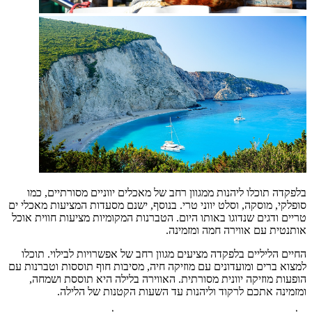
בלפקדה תוכלו ליהנות ממגוון רחב של מאכלים יווניים מסורתיים, כמו
סופלקי, מוסקה, וסלט יווני טרי. בנוסף, ישנם מסעדות המציעות מאכלי ים
טריים ודגים שנדוגו באותו היום. הטברנות המקומיות מציעות חווית אוכל
אותנטית עם אווירה חמה ומזמינה.
החיים הליליים בלפקדה מציעים מגוון רחב של אפשרויות לבילוי. תוכלו
למצוא ברים ומועדונים עם מוזיקה חיה, מסיבות חוף תוססות וטברנות עם
הופעות מוזיקה יוונית מסורתית. האווירה בלילה היא תוססת ושמחה,
ומזמינה אתכם לרקוד וליהנות עד השעות הקטנות של הלילה.