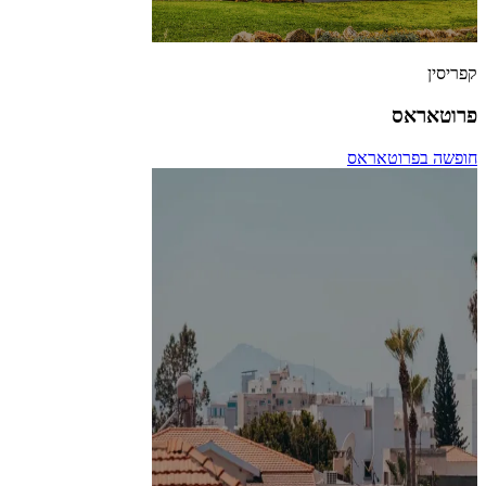
קפריסין
פרוטאראס
חופשה בפרוטאראס