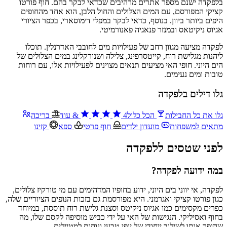
בלפקדה ישנם מספר אתרים מרהיבים שכדאי לבקר בהם. חוף פורטו
קציקי המפורסם, עם המים הצלולים והחול הלבן, הוא אחד מהחופים
היפים ביותר ביוון. בנוסף, כדאי לבקר במפלי דימוסארי, בכפר הציורי
אגיוס ניקיטאס ובמנזר פנאגיה פאנורמיטי.
לפקדה מציעה מגוון רחב של פעילויות מים לחובבי האדרנלין. תוכלו
ליהנות מגלישת רוח, קייטסרפינג, צלילה ושנורקלינג במים הצלולים של
הים היוני. חופי האי מציעים תנאים מצוינים לפעילויות אלו, עם רוחות
טובות ומים נעימים.
גלו דילים בלפקדה
גלו את כל החבילות
הכל כלול
4
&
עוד
בריכה
מתאים למשפחות
מועדון ילדים
חוף פרטי
ספא
קזינו
לפני שטסים ללפקדה
במה ידועה לפקדה?
לפקדה, אי יווני בים היוני, ידוע בחופיו המדהימים עם מי טורקיז צלולים,
כגון פורטו קציקי ואגרמני. היא מפורסמת גם בזכות הנופים הציוריים שלה,
כפרים מקסימים כמו אגיוס ניקיטס וסצנת גלישת רוח תוססת, במיוחד
בחוף ואסיליקי. הנגישות של האי על ידי כביש מוסיפה לקסם שלו, מה
שהופך אותו לשילוב ייחודי של יופי טבעי ונוחות למטיילים.