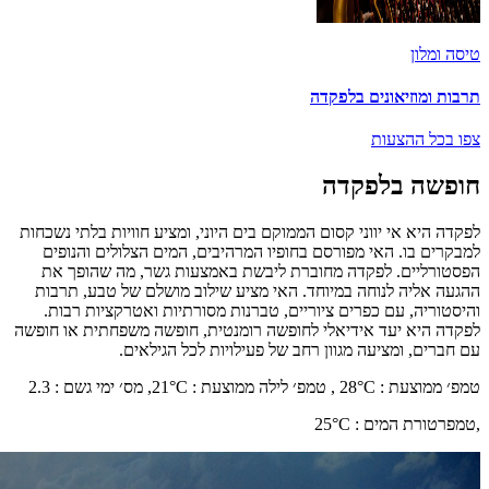
טיסה ומלון
תרבות ומוזיאונים בלפקדה
צפו בכל ההצעות
חופשה בלפקדה
לפקדה היא אי יווני קסום הממוקם בים היוני, ומציע חוויות בלתי נשכחות
למבקרים בו. האי מפורסם בחופיו המרהיבים, המים הצלולים והנופים
הפסטורליים. לפקדה מחוברת ליבשת באמצעות גשר, מה שהופך את
ההגעה אליה לנוחה במיוחד. האי מציע שילוב מושלם של טבע, תרבות
והיסטוריה, עם כפרים ציוריים, טברנות מסורתיות ואטרקציות רבות.
לפקדה היא יעד אידיאלי לחופשה רומנטית, חופשה משפחתית או חופשה
עם חברים, ומציעה מגוון רחב של פעילויות לכל הגילאים.
טמפ׳ ממוצעת
:
°C ,
28
טמפ׳ לילה ממוצעת
:
°C,
21
מס׳ ימי גשם
:
2.3
,
טמפרטורת המים
:
°C
25