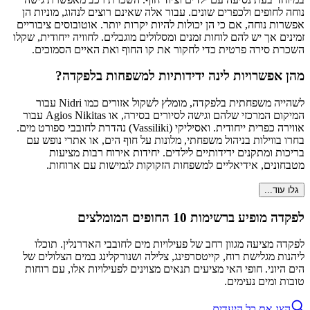
נוחה לחופים ולכפרים שונים. עבור אלה שאינם רוצים לנהוג, מוניות הן
אפשרות נוחה, אם כי הן יכולות להיות יקרות יותר. אוטובוסים ציבוריים
זמינים אך יש להם לוחות זמנים ומסלולים מוגבלים. לחוויה ייחודית, שקלו
השכרת סירה פרטית כדי לחקור את קו החוף ואת האיים הסמוכים.
מהן אפשרויות לינה ידידותיות למשפחות בלפקדה?
לשהייה משפחתית בלפקדה, מומלץ לשקול אזורים כמו Nidri עבור
המיקום המרכזי שלהם וגישה לסיורים בסירה, או Agios Nikitas עבור
אווירה כפרית ייחודית. ואסיליקי (Vassiliki) נהדרת לחובבי ספורט מים.
בחרו בווילות בניהול משפחתי, מלונות על חוף הים, או אתרי נופש עם
בריכות ומתקנים ידידותיים לילדים. יחידות אירוח רבות מציעות
מטבחונים, אידיאליים למשפחות הזקוקות לגמישות עם ארוחות.
גלו עוד...
לפקדה מופיע ברשימות 10 החופים המומלצים
לפקדה מציעה מגוון רחב של פעילויות מים לחובבי האדרנלין. תוכלו
ליהנות מגלישת רוח, קייטסרפינג, צלילה ושנורקלינג במים הצלולים של
הים היוני. חופי האי מציעים תנאים מצוינים לפעילויות אלו, עם רוחות
טובות ומים נעימים.
הצג את כל היעדים