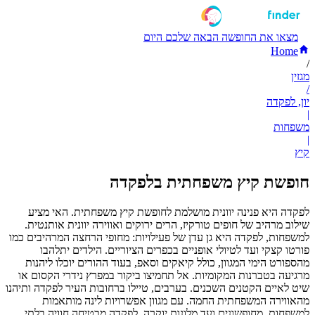
מצאו את החופשה הבאה שלכם היום
Home
/
מגזין
/
יון, לפקדה
|
משפחות
|
קיץ
חופשת קיץ משפחתית בלפקדה
לפקדה היא פנינה יוונית מושלמת לחופשת קיץ משפחתית. האי מציע
שילוב מרהיב של חופים טורקיז, הרים ירוקים ואווירה יוונית אותנטית.
למשפחות, לפקדה היא גן עדן של פעילויות: מחופי הרחצה המרהיבים כמו
פורטו קצקי ועד לטיולי אופניים בכפרים הציוריים. הילדים יתלהבו
מהספורט הימי המגוון, כולל קיאקים וסאפ, בעוד ההורים יוכלו ליהנות
מרגיעה בטברנות המקומיות. אל תחמיצו ביקור במפרץ נידרי הקסום או
שיט לאיים הקטנים השכנים. בערבים, טיילו ברחובות העיר לפקדה ותיהנו
מהאווירה המשפחתית החמה. עם מגוון אפשרויות לינה מותאמות
למשפחות, מחופשונים ועד מלונות יוקרה, לפקדה מבטיחה חוויה בלתי