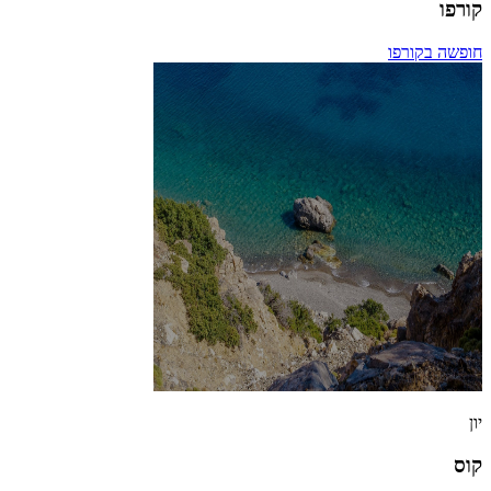
קורפו
חופשה בקורפו
יון
קוס