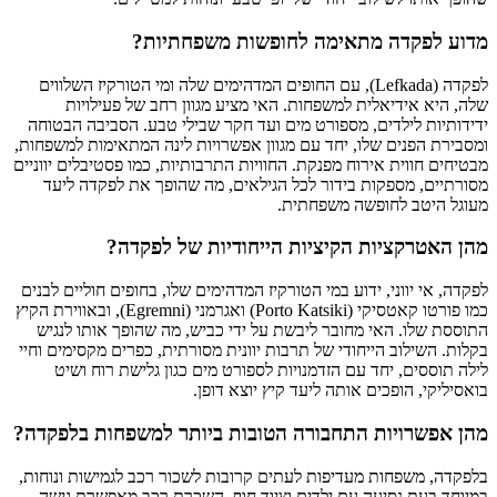
מדוע לפקדה מתאימה לחופשות משפחתיות?
לפקדה (Lefkada), עם החופים המדהימים שלה ומי הטורקיז השלווים
שלה, היא אידיאלית למשפחות. האי מציע מגוון רחב של פעילויות
ידידותיות לילדים, מספורט מים ועד חקר שבילי טבע. הסביבה הבטוחה
ומסבירת הפנים שלו, יחד עם מגוון אפשרויות לינה המתאימות למשפחות,
מבטיחים חווית אירוח מפנקת. החוויות התרבותיות, כמו פסטיבלים יווניים
מסורתיים, מספקות בידור לכל הגילאים, מה שהופך את לפקדה ליעד
מעוגל היטב לחופשה משפחתית.
מהן האטרקציות הקיציות הייחודיות של לפקדה?
לפקדה, אי יווני, ידוע במי הטורקיז המדהימים שלו, בחופים חוליים לבנים
כמו פורטו קאטסיקי (Porto Katsiki) ואגרמני (Egremni), ובאווירת הקיץ
התוססת שלו. האי מחובר ליבשת על ידי כביש, מה שהופך אותו לנגיש
בקלות. השילוב הייחודי של תרבות יוונית מסורתית, כפרים מקסימים וחיי
לילה תוססים, יחד עם הזדמנויות לספורט מים כגון גלישת רוח ושיט
בואסיליקי, הופכים אותה ליעד קיץ יוצא דופן.
מהן אפשרויות התחבורה הטובות ביותר למשפחות בלפקדה?
בלפקדה, משפחות מעדיפות לעתים קרובות לשכור רכב לגמישות ונוחות,
במיוחד בעת נסיעה עם ילדים וציוד חוף. השכרת רכב מאפשרת גישה