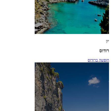
יון
רודוס
חופשה ברודוס