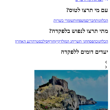
עם מי תרצו לטוס?
הכל
זוגות
חברים
משפחות
שומרי כשרות
מתי תרצו לנפוש בלפקדה?
הכל
חנוכה
פסח
חגי תשרי
חג המולד
קיץ
חורף
סילבסטר
הרגע האחרון
יעדים דומים ללפקדה