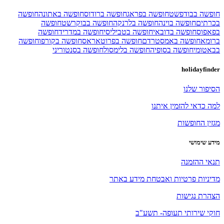
חופשה בבודפשט
חופשה בפראג
חופשה ברודוס
חופשה באתונה
חופשה
בכרתים
חופשה בוינה
חופשה בלרנקה
חופשה בבוקרשט
חופשה
בפאפוס
חופשה בדובאי
חופשה בטביליסי
חופשה במדריד
חופשה
ברומא
חופשה באמסטרדם
חופשה בפרוטאראס
חופשה בקורפו
חופשה
בבאטומי
חופשה בסופיה
חופשה בלימסול
חופשה בסנטוריני
holidayfinder
הסיפור שלנו
למה כדאי להזמין איתנו
מגזין החופשות
מידע שימושי
תנאי ההזמנה
מדיניות פרטיות ואבטחת מידע באתר
הצהרת נגישות
חוקי שירותי תעופה- תשע"ב