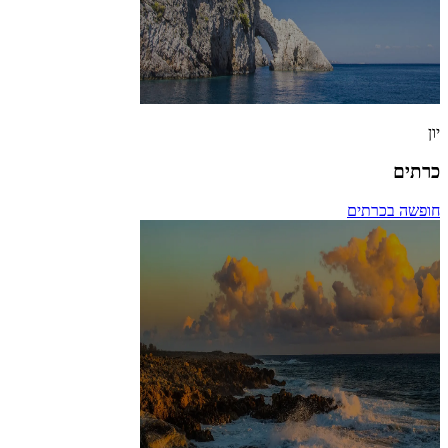
יון
כרתים
חופשה בכרתים