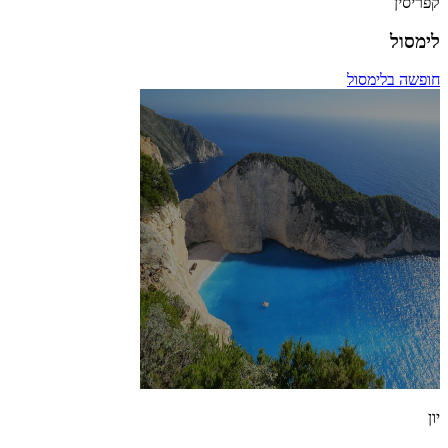
קפריסין
לימסול
חופשה בלימסול
יון