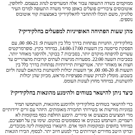
ממוקמים בשדה התעופה עבור אלה המעדיפים לנהוג בעצמם. לחלופין,
אוטובוסים ציבוריים פועלים באופן סדיר משדה התעופה למרכז העיר
סלוניקי, משם תוכלו להתחבר לחאלקידיקי באמצעות קווי אוטובוס
נוספים.
מהן שעות הפתיחה האופייניות למפעלים בחלקידיקי?
בחלקידיקי, החנויות נפתחות בדרך כלל בין השעות 9: 00-21: 00, עם
הפסקת סייסטה בין השעות 14:00-17:00, במיוחד בקיץ. סופרמרקטים
עשויים להיפתח מוקדם יותר, בסביבות 7 בבוקר, ולהיסגר מאוחר יותר,
בסביבות השעה 22:00. מסעדות מגישות לעתים קרובות מהצהריים עד
חצות או מאוחר יותר. אטרקציות תיירותיות נפתחות בדרך כלל בין
השעות 8: 00-20: 00, אך השעות יכולות להשתנות בהתאם לעונה וליום
בשבוע. מומלץ לבדוק שעות ספציפיות מראש, מכיוון שהן יכולות
להשתנות, במיוחד מחוץ לעונות העומס.
כיצד ניתן להישאר בטוחים ולהימנע מהונאות בחלקידיקי?
כדי להישאר בטוחים בחלקידיקי ולהימנע מהונאות, השתמשו תמיד
במוניות מורשות או בשירותי תחבורה מאומתים. היזהר עם זרים ידידותיים
מדי המציעים מבצעים או סיורים. הימנע החלפת כסף במקומות לא
רשמיים; השתמש בבנקים או כספומטים במקום. שימו עין על חפציכם,
במיוחד בחופים ובמקומות הומי אדם. הישארו במקומות לינה מכובדים,
ובדקו היטב מחירים ושירותים כדי למנוע חיוב יתר. לבסוף, הכירו הונאות