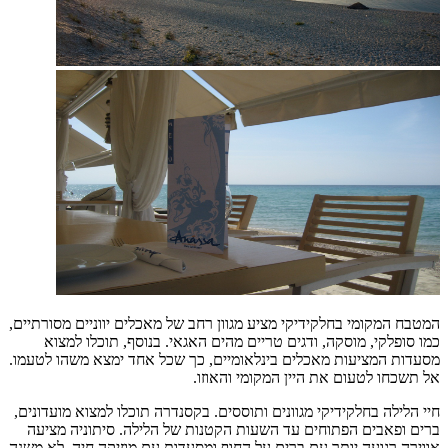
המטבח המקומי בחלקידיקי מציע מגוון רחב של מאכלים יווניים מסורתיים,
כמו סופלקי, מוסקה, ודגים טריים מהים האגאי. בנוסף, תוכלו למצוא
מסעדות המציעות מאכלים בינלאומיים, כך שכל אחד ימצא משהו לטעמו.
אל תשכחו לטעום את היין המקומי והאוזו.
חיי הלילה בחלקידיקי מגוונים ותוססים. בקסנדרה תוכלו למצוא מועדונים,
ברים ופאבים הפתוחים עד השעות הקטנות של הלילה. סיתוניה מציעה
אווירה רגועה יותר עם ברים על החוף ומסעדות עם מוזיקה חיה. לא משנה