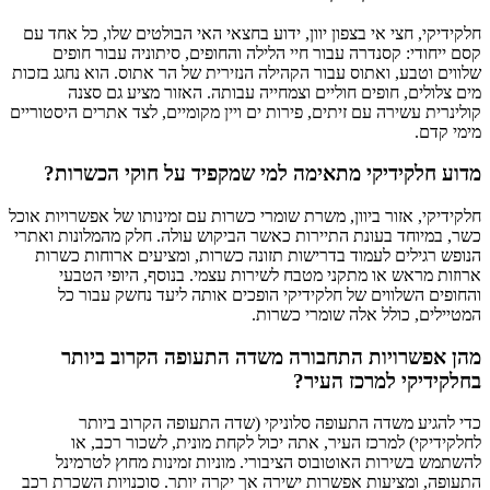
חלקידיקי, חצי אי בצפון יוון, ידוע בחצאי האי הבולטים שלו, כל אחד עם
קסם ייחודי: קסנדרה עבור חיי הלילה והחופים, סיתוניה עבור חופים
שלווים וטבע, ואתוס עבור הקהילה הנזירית של הר אתוס. הוא נחגג בזכות
מים צלולים, חופים חוליים וצמחייה עבותה. האזור מציע גם סצנה
קולינרית עשירה עם זיתים, פירות ים ויין מקומיים, לצד אתרים היסטוריים
מימי קדם.
מדוע חלקידיקי מתאימה למי שמקפיד על חוקי הכשרות?
חלקידיקי, אזור ביוון, משרת שומרי כשרות עם זמינותו של אפשרויות אוכל
כשר, במיוחד בעונת התיירות כאשר הביקוש עולה. חלק מהמלונות ואתרי
הנופש רגילים לעמוד בדרישות תזונה כשרות, ומציעים ארוחות כשרות
ארוזות מראש או מתקני מטבח לשירות עצמי. בנוסף, היופי הטבעי
והחופים השלווים של חלקידיקי הופכים אותה ליעד נחשק עבור כל
המטיילים, כולל אלה שומרי כשרות.
מהן אפשרויות התחבורה משדה התעופה הקרוב ביותר
בחלקידיקי למרכז העיר?
כדי להגיע משדה התעופה סלוניקי (שדה התעופה הקרוב ביותר
לחלקידיקי) למרכז העיר, אתה יכול לקחת מונית, לשכור רכב, או
להשתמש בשירות האוטובוס הציבורי. מוניות זמינות מחוץ לטרמינל
התעופה, ומציעות אפשרות ישירה אך יקרה יותר. סוכנויות השכרת רכב