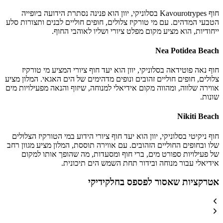
חוף Kavourotrypes בסלוניקי, יוון הוא פנינה נסתרת הידועה ביופייה
הטבעי המדהים. עם מי טורקיז צלולים, חופים חוליים לבנים ותצורות סלע
ייחודיות, הוא מציע מקום מפלט ציורי ושליו לאוהבי החוף.
Nea Potidea Beach
חוף נאה פוטידאה בסלוניקי, יוון הוא יעד חוף ציורי המציע מי טורקיז
צלולים, חופים חוליים זהובים ונופים מדהימים של הים האגאי. המלון מציע
אווירה שלווה, ומהווה מקום אידיאלי למנוחה, שיזוף והנאה מפעילויות מים
שונות.
Nikiti Beach
חוף ניקיטי בסלוניקי, יוון הוא יעד חוף ציורי הידוע במי הטורקיז הצלולים
שלו ובחופים החוליים הזהובים. עם אווירה תוססת, המלון מציע מגוון רחב
של פעילויות ספורט מים, ברי חוף ומסעדות, מה שהופך אותו למקום
אידיאלי עבור מנוחה ובידור תחת השמש הים תיכונית.
אטרקציות שאסור לפספס בחלקידיקי