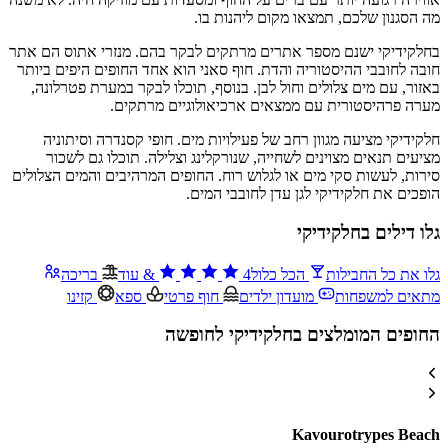
מה הסגנון שלכם, תמצאו מקום ליהנות בו.
בחלקידיקי ישנם מספר אתרים מרתקים לבקר בהם. מנזרי אתוס הם אתר
חובה לחובבי ההיסטוריה והדת. חוף סאני הוא אחד החופים היפים ביותר
באזור, עם מים צלולים וחול לבן. בנוסף, תוכלו לבקר במערת פטרלונה,
מערה פרהיסטורית עם ממצאים ארכיאולוגיים מרתקים.
חלקידיקי מציעה מגוון רחב של פעילויות מים. חופי קסנדרה וסיתוניה
מציעים תנאים מצוינים לשחייה, שנורקלינג וצלילה. תוכלו גם לשכור
סירות, לעשות סקי מים או לגלוש רוח. החופים המרהיבים והמים הצלולים
הופכים את חלקידיקי לגן עדן לחובבי המים.
גלו דילים בחלקידיקי
גלו את כל החבילות
הכל כלול
4
&
עוד
בריכה
מתאים למשפחות
מועדון ילדים
חוף פרטי
ספא
קזינו
החופים המומלצים בחלקידיקי לחופשה
Kavourotrypes Beach