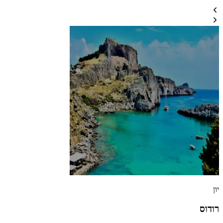
יון
רודוס