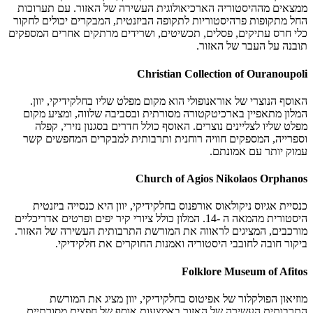
ממצאים מההיסטוריה הארכיאולוגית העשירה של האזור. עם תערוכות
החל מתקופות פרהיסטוריות לתקופה הביזנטית, המבקרים יכולים לחקור
כלי חרס עתיקים, פסלים, תכשיטים, ושרידים מרתקים אחרים המספקים
תובנה על העבר של האזור.
Christian Collection of Ouranoupoli
האוסף הנוצרי של אוראנופולי הוא מקום מפלט שליו בחלקידיקי, יוון.
המלון מתאפיין בארכיטקטורה מסורתית ובסביבה שלווה, ומציע מקום
מפלט שליו לצליינים נוצרים. האוסף כולל חדרים בסגנון נזירי, קפלה
וספרייה, המספקים חוויה רוחנית ותרבותית למבקרים המחפשים קשר
עמוק יותר עם אמונתם.
Church of Agios Nikolaos Orphanos
כנסיית אגיוס ניקולאוס אורפנוס בחלקידיקי, יוון היא כנסייה ביזנטית
היסטורית מהמאה ה -14. המלון כולל ציורי קיר יפים ופרטים אדריכליים
מורכבים, המציגים לראווה את המורשת התרבותית העשירה של האזור.
ביקור חובה לחובבי היסטוריה ואמנות החוקרים את חלקידיקי.
Folklore Museum of Afitos
מוזיאון הפולקלור של אפיטוס בחלקידיקי, יוון מציג את המורשת
התרבותית העשירה של האזור באמצעות אוסף של חפצים מסורתיים,