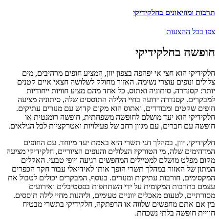
תרבות ומוזיאונים בחלקידיקי
צפו בכל ההצעות
חופשה בחלקידיקי
חלקידיקי הוא חצי אי יפהפה בצפון יוון, המציע חופים מרהיבים, מים
צלולים ונופים עוצרי נשימה. האזור מחולק לשלושה חצאי איים קטנים
יותר: קסנדרה, סיתוניה ואתוס, כל אחד מהם מציע חוויות ייחודיות
למבקרים. קסנדרה ידועה בחיי הלילה התוססים שלה, סיתוניה מציעה
חופים שקטים ומבודדים, ואתוס הוא מקום קדוש עם מנזרים עתיקים.
חלקידיקי הוא יעד מושלם לחופשה משפחתית, חופשה רומנטית או
חופשה עם חברים, עם מגוון רחב של פעילויות ואטרקציות לכל הגילאים.
חלקידיקי, יוון, במהלך חגי תשרי היא באמת יעד מיוחד. עם החופים
המדהימים שלה, מי הטורקיז הצלולים והנופים הציוריים, חלקידיקי מציעה
מקום מפלט מושלם למטיילים המחפשים רגיעה ויופי טבעי. האקלים
המתון של האזור במהלך תשרי הופך אותו לאידיאלי עבור חקר הכפרים
המקסימים, חורבות עתיקות ומנזרים. בנוסף, המבקרים יכולים לטבול את
עצמם בתרבות המקומית על ידי השתתפות בפסטיבלים ואירועים
מסורתיים, לטעום מאכלים יווניים טעימים, וליהנות מחיי לילה תוססים.
בין אם אתם מחפשים שלווה או הרפתקה, חלקידיקי בתשרי מבטיח
חוויית חופשה בלתי נשכחת.