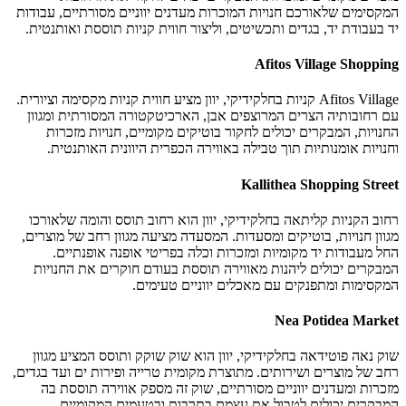
המקסימים שלאורכם חנויות המוכרות מעדנים יווניים מסורתיים, עבודות
יד בעבודת יד, בגדים ותכשיטים, וליצור חווית קניות תוססת ואותנטית.
Afitos Village Shopping
Afitos Village קניות בחלקידיקי, יוון מציע חווית קניות מקסימה וציורית.
עם רחובותיה הצרים המרוצפים אבן, הארכיטקטורה המסורתית ומגוון
החנויות, המבקרים יכולים לחקור בוטיקים מקומיים, חנויות מזכרות
וחנויות אומנותיות תוך טבילה באווירה הכפרית היוונית האותנטית.
Kallithea Shopping Street
רחוב הקניות קליתאה בחלקידיקי, יוון הוא רחוב תוסס והומה שלאורכו
מגוון חנויות, בוטיקים ומסעדות. המסעדה מציעה מגוון רחב של מוצרים,
החל מעבודות יד מקומיות ומזכרות וכלה בפריטי אופנה אופנתיים.
המבקרים יכולים ליהנות מאווירה תוססת בעודם חוקרים את החנויות
המקסימות ומתפנקים עם מאכלים יווניים טעימים.
Nea Potidea Market
שוק נאה פוטידאה בחלקידיקי, יוון הוא שוק שוקק ותוסס המציע מגוון
רחב של מוצרים ושירותים. מתוצרת מקומית טרייה ופירות ים ועד בגדים,
מזכרות ומעדנים יווניים מסורתיים, שוק זה מספק אווירה תוססת בה
המבקרים יכולים לטבול את עצמם בתרבות ובטעמים המקומיים.