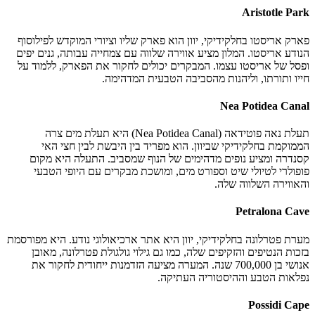
Aristotle Park
פארק אריסטו בחלקידיקי, יוון הוא פארק שליו וציורי המוקדש לפילוסוף
הנודע אריסטו. המלון מציע אווירה שלווה עם צמחייה עבותה, גנים יפים
ופסל של אריסטו עצמו. המבקרים יכולים לחקור את הפארק, ללמוד על
חייו ותורתו, וליהנות מהסביבה הטבעית המדהימה.
Nea Potidea Canal
תעלת נאה פוטידאה (Nea Potidea Canal) היא תעלת מים צרה
הממוקמת בחלקידיקי שביוון. הוא מפריד בין היבשת לבין חצי האי
קסנדרה ומציע נופים מדהימים של הנוף שמסביב. התעלה היא מקום
פופולרי לטיולי שיט וספורט מים, ומושכת מבקרים עם היופי הטבעי
והאווירה השלווה שלה.
Petralona Cave
מערת פטרלונה בחלקידיקי, יוון היא אתר ארכיאולוגי נודע. היא מפורסמת
בזכות הנטיפים והזקיפים שלה, כמו גם גילוי גולגולת פטרלונה, מאובן
אנושי בן 700,000 שנה. המערה מציעה הזדמנות ייחודית לחקור את
נפלאות הטבע וההיסטוריה העתיקה.
Possidi Cape