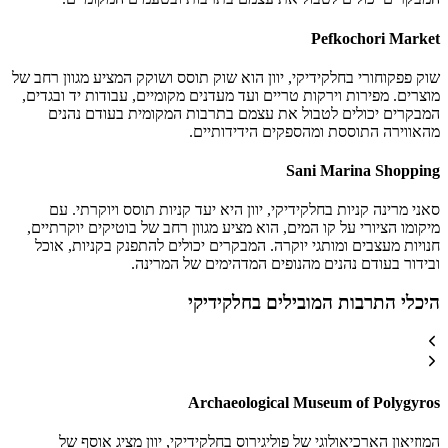
Pefkochori Market
שוק פפקוחורי בחלקידיקי, יוון הוא שוק תוסס ושוקק המציע מגוון רחב של
מוצרים. מפירות וירקות טריים ועד מעדנים מקומיים, עבודות יד ובגדים,
המבקרים יכולים לטבול את עצמם בתרבות המקומית בעודם נהנים
מהאווירה התוססת ומהספקים הידידותיים.
Sani Marina Shopping
סאני מרינה קניות בחלקידיקי, יוון היא יעד קניות תוסס ויוקרתי. עם
מיקומו הציורי על קו המים, הוא מציע מגוון רחב של בוטיקים יוקרתיים,
חנויות מעצבים ומותגי יוקרה. המבקרים יכולים להתפנק בקניות, אוכל
ובידור בעודם נהנים מהנופים המדהימים של המרינה.
היכלי התרבות המובילים בחלקידיקי
Archaeological Museum of Polygyros
המוזיאון הארכיאולוגי של פוליגירוס בחלקידיקי, יוון מציג אוסף של