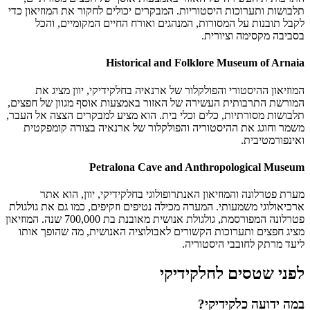
תלבושות ותערוכות היסטוריות. המבקרים יכולים לחקור את המוזיאון כדי
לקבל תובנות על המסורות, המנהגים ואורח החיים המקומיים, והכל
בסביבה מקסימה וציורית.
Historical and Folklore Museum of Arnaia
המוזיאון ההיסטורי והפולקלור של ארנאיה בחלקידיקי, יוון מציג את
המורשת התרבותית העשירה של האזור באמצעות אוסף מגוון של חפצים,
תלבושות מסורתיות, כלים וכלי בית. הוא מציע למבקרים הצצה אל העבר,
משמר וחוגג את ההיסטוריה והפולקלור של ארנאיה בצורה קומפקטית
ואינפורמטיבית.
Petralona Cave and Anthropological Museum
מערת פטרלונה והמוזיאון האנתרופולוגי בחלקידיקי, יוון, הוא אתר
ארכיאולוגי משמעותי. המערה מכילה נטיפים וזקיפים, כמו גם את גולגולת
פטרלונה המפורסמת, גולגולת אנושית מאובנת בת 700,000 שנה. המוזיאון
מציג חפצים ותערוכות הקשורים לאבולוציה האנושית, מה שהופך אותו
ליעד מרתק לחובבי היסטוריה.
לפני שטסים לחלקידיקי
במה ידועה כלקידיקי?