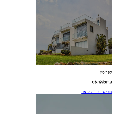
קפריסין
פרוטאראס
חופשה בפרוטאראס