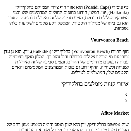
כף פוסידי (Possidi Cape) הוא אזור חוף ציורי הממוקם בחלקידיקי
(Halkidiki), יוון. המלון, הידוע בחופים החוליים המדהימים שלו ובמי
הטורקיז הצלולים כבדולח, מציע סביבה שלווה ואידילית לרגיעה. האזור
הוא גם ביתו של מגדלור היסטורי, המספק רקע מקסים לשקיעות בלתי
נשכחות.
Vourvourou Beach
חוף וורוורו (Vourvourou Beach) בחלקידיקי (Halkidiki), יוון, הוא גן עדן
ציורי עם מי טורקיז צלולים כבדולח וחול זהוב רך. המלון מוקף בצמחייה
עבותה ובנופים מדהימים של ההרים, ומציע סביבה שלווה ואידילית
למנוחה ולשחייה. החוף ידוע גם בזכות המפרצונים המקסימים והאיים
הקטנים שלו, המושלמים לטיולים.
איזורי קניות מומלצים בחלקידיקי
Afitos Market
שוק אפיטוס בחלקידיקי, יוון הוא שוק תוסס והומה המציע מגוון רחב של
מוצרים מקומיים ומזכרות. המבקרים יכולים לחקור את הרחובות