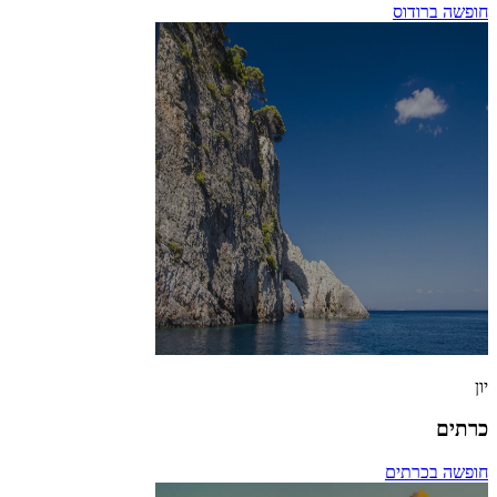
חופשה ברודוס
יון
כרתים
חופשה בכרתים