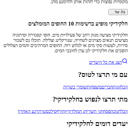
מקומיות נפוצות כדי לזהות אותן ולהימנע מהן.
גלו עוד...
חלקידיקי מופיע ברשימות 10 החופים המומלצים
חלקידיקי מציעה מגוון רחב של פעילויות מים. חופי קסנדרה וסיתוניה
מציעים תנאים מצוינים לשחייה, שנורקלינג וצלילה. תוכלו גם לשכור
סירות, לעשות סקי מים או לגלוש רוח. החופים המרהיבים והמים הצלולים
הופכים את חלקידיקי לגן עדן לחובבי המים.
הצג את כל היעדים
עם מי תרצו לטוס?
הכל
זוגות
חברים
משפחות
שומרי כשרות
מתי תרצו לנפוש בחלקידיקי?
הכל
חנוכה
פסח
חגי תשרי
חג המולד
קיץ
חורף
סילבסטר
הרגע האחרון
יעדים דומים לחלקידיקי