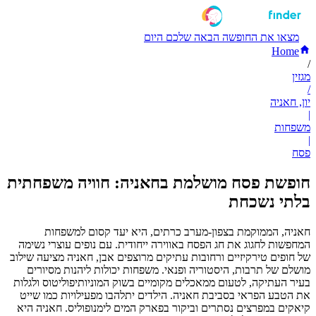
מצאו את החופשה הבאה שלכם היום
Home
/
מגזין
/
יון, חאניה
|
משפחות
|
פסח
חופשת פסח מושלמת בחאניה: חוויה משפחתית
בלתי נשכחת
חאניה, הממוקמת בצפון-מערב כרתים, היא יעד קסום למשפחות
המחפשות לחגוג את חג הפסח באווירה ייחודית. עם נופים עוצרי נשימה
של חופים טירקיזיים ורחובות עתיקים מרוצפים אבן, חאניה מציעה שילוב
מושלם של תרבות, היסטוריה ופנאי. משפחות יכולות ליהנות מסיורים
בעיר העתיקה, לטעום ממאכלים מקומיים בשוק המוניותיפוליטוס ולגלות
את הטבע הפראי בסביבת חאניה. הילדים יתלהבו מפעילויות כמו שייט
קיאקים במפרצים נסתרים וביקור בפארק המים לימנופוליס. חאניה היא