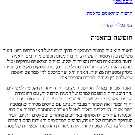
טיסה ומלון
תרבות ומוזיאונים בחאניה
צפו בכל ההצעות
חופשה בחאניה
חאניה היא עיר קסומה הממוקמת בחוף הצפוני של האי כרתים ביוון. העיר
משלבת בין היסטוריה עשירה, תרבות מגוונת ונופים מרהיבים. חאניה
ידועה בסמטאות הצרות והציוריות שלה, בניינים ונציאניים עתיקים ונמל
יפהפה. העיר מציעה חוויות רבות למבקרים, כולל שווקים מקומיים, חנויות
בוטיק ומסעדות מצוינות. חאניה היא יעד מושלם למי שמחפש חופשה
שמשלבת בין מנוחה, תרבות והרפתקאות.
חאניה שביוון, במהלך חג הפסח, מציעה חוויה ייחודית וקסומה למטיילים.
עיר היסטורית זו הופכת למרכז של חגיגות תרבותיות, עם רחובותיה
הצרים המעוטרים בקישוטים צבעוניים ומופעי רחוב תוססים. פסח, חג
יהודי המציין את השחרור מעבדות, נחגג עם טקסים מסורתיים ומטבח
כשר טעים. המבקרים יכולים לטבול באווירה התוססת, לחקור את בתי
הכנסת העתיקים ולהשתתף באירועים מיוחדים ובטקסים דתיים. העיר
העתיקה הציורית של חאניה, החופים המדהימים והאירוח החם הופכים
אותה ליעד בלתי נשכח לחוות את המסורות והחגיגות העשירות של פסח.