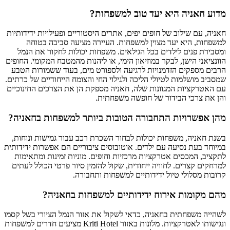
מדוע חאניה היא יעד טוב למשפחות?
חאניה, עם שילוב של חופים יפים, אתרים היסטוריים ופעילויות ידידותיות
למשפחות, היא יעד מצוין למשפחות. העיירה מציעה סביבה בטוחה
ומסבירת פנים לילדים בכל הגילאים. משפחות יכולות לחקור את הנמל
הוונציאני הישן, לבקר במוזיאון הימי, או ליהנות מהמטבח המקומי. החופים
הרבים מספקים הזדמנויות לרגיעה ולספורט מים, בעוד ששמורות הטבע
שמסביב מושלמות לטיולי הליכה ולגילוי החי והצומח הייחודיים של כרתים.
עם האטרקציות המגוונות שלה, חאניה מספקת הן את הצרכים החינוכיים
והן את צרכי הבידור של חופשה משפחתית.
מהן אפשרויות התחבורה הטובות ביותר למשפחות בחאניה?
בשנת חאניה, משפחות יכולות לבחור השכרת רכב עבור גמישות ונוחות,
במיוחד בעת נסיעה עם ילדים. אוטובוסים ציבוריים הם אפשרות ידידותית
לתקציב, המכסים אטרקציות מרכזיות וחופים. מוניות זמינות ומתאימות
למרחקים קצרים. לחוויה ייחודית, שקול להזמין סיור פרטי הכולל לעתים
קרובות מסלולי טיול ידידותיים למשפחות ותחבורה.
מהם מקומות אירוח ידידותיים למשפחות בחאניה?
לשהייה משפחתית בחאניה, כדאי לשקול את אזור הנמל הציורי בשל קסמו
ונגישותו לאטרקציות. מלונות באזור Kriti Hotel מציעים חדרים למשפחות