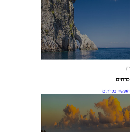
יון
כרתים
חופשה בכרתים