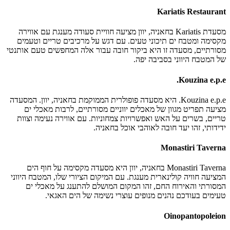
Kariatis Restaurant
מסעדת Kariatis בחאניה, יוון מציעה חוויית סעודה מענגת עם אווירה
מקסימה ומטבח ים תיכוני טעים. עם דגש על מרכיבים טריים וטעמים
מסורתיים, מסעדה זו היא ביקור חובה עבור אלה המחפשים טעם אותנטי
של המטבח היווני בסביבה יפה.
Kouzina e.p.e.
Kouzina e.p.e. היא מסעדה פופולרית הממוקמת בחאניה, יוון. המסעדה
מציעה תפריט מגוון של מאכלים יווניים מסורתיים, לרבות מאכלי ים
טריים, בשרים על האש ואפשרויות צמחוניות. עם אווירה נעימה וצוות
ידידותי, זהו יעד חובה לאוהבי אוכל בחאניה.
Monastiri Taverna
Monastiri Taverna בחאניה, יוון היא מסעדה מקסימה על חוף הים
המציעה חוויה קולינארית מענגת. עם המיקום הציורי שלו, המטבח היווני
המסורתי והאירוח החם, זהו המקום המושלם להתענג על מאכלי ים
טעימים בעודכם נהנים מנופים עוצרי נשימה של הים האגאי.
Oinopantopoleion