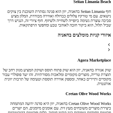
Seitan Limania Beach
חוף Seitan Limania בחאניה, יוון הוא פנינה נסתרת השוכנת בין צוקים
נישאים. עם מי טורקיז צלולים כבדולח ואווירה מבודדת, המלון מציע
סביבה עוצרת נשימה ביופייה לשחייה ולשיזוף. חוף ציורי זה, הנגיש דרך
שביל תלול, הוא ביקור חובה לאוהבי טבע ומחפשי הרפתקאות.
איזורי קניות מומלצים בחאניה
Agora Marketplace
שוק אגורה בחאניה, יוון הוא שוק פתוח תוסס ושוקק המציע מגוון רחב של
תוצרת טרייה, מוצרים מקומיים ומלאכות מסורתיות. זהו יעד פופולרי עבור
מקומיים ותיירים כאחד, ומספק אווירה תוססת וטעימה של תרבות יוונית
אותנטית.
Cretan Olive Wood Works
Cretan Olive Wood Works בחאניה, יוון היא סדנה ידועה המתמחה
ביצירת מוצרים משובחים מעץ זית. עם אומנים מיומנים, הם יוצרים
פריטים ייחודיים ועמידים כגון קרשי חיתוך, כלים ופריטים דקורטיביים,