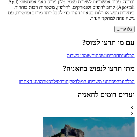
וברכה. עבור אפשרויות לשירות עצמי, מלון ניריס באגי אפוסטולי (Agii
Apostoli) קרוב לחופים ולפארקים. לחלופין, משפחות רבות בוחרות
ביחידות נופש או וילות בפאתי העיר כדי לקבל יותר מרחב ופרטיות, עם
גישה נוחה למתקני העיר.
גלו עוד...
עם מי תרצו לטוס?
הכל
זוגות
חברים
משפחות
שומרי כשרות
מתי תרצו לנפוש בחאניה?
הכל
חנוכה
פסח
חגי תשרי
חג המולד
קיץ
חורף
סילבסטר
הרגע האחרון
יעדים דומים לחאניה