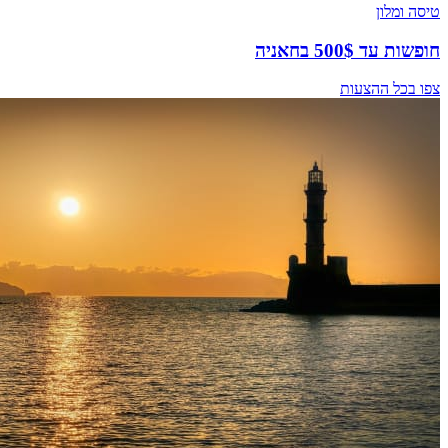
טיסה ומלון
חופשות עד 500$ בחאניה
צפו בכל ההצעות