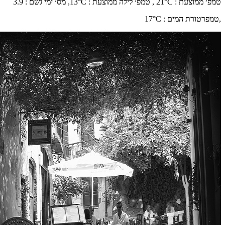
טמפ׳ ממוצעת
:
°C ,
21
טמפ׳ לילה ממוצעת
:
°C,
13
מס׳ ימי גשם
:
3.9
,
טמפרטורת המים
:
°C
17