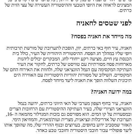
המציגים לראווה את היופי הטבעי וההיסטוריה העשירה של עצי הזית של
כרתים.
לפני שטסים לחאניה
מה מייחד את חאניה בפסח?
חאניה, עיר חוף באי כרתים, יוון, הופכת לתערובת של מורשת תרבותית
ויופי שליו במהלך חג הפסח. ההיסטוריה היהודית של העיר, כולל בית
הכנסת עץ חיים, מציעה רקע ייחודי לחג. המבקרים יכולים ליהנות
מארוחות פסח מסורתיות עם טוויסט של כרתים, לחקור את העיר
העתיקה המקסימה עם הנמל הוונציאני שלה, ולחוות את האירוח החם של
המקומיים. השילוב של מסורות יהודיות היסטוריות עם האווירה הים
תיכונית השלווה הופך את חאניה ליעד מיוחד לפסח.
במה ידועה חאניה?
חאניה, עיר בחוף הצפון מערבי של האי היווני כרתים, ידועה בנמל
הוונציאני הציורי שלה, בעיר העתיקה ההיסטורית עם הרחובות הצרים
ובמסעדות על קו המים. הוא מפורסם גם בזכות המגדלור מהמאה ה -16,
תערובת של אדריכלות ונציאנית, מצרית ועות'מאנית, והמוזיאון הימי.
האזור שמסביב ידוע בחופים, בערוצים ובנוף ההררי שלו, מה שהופך אותו
ליעד פופולרי עבור חובבי היסטוריה וחובבי טבע כאחד.