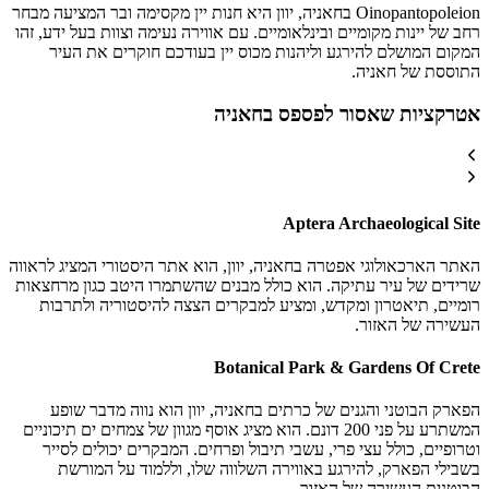
Oinopantopoleion בחאניה, יוון היא חנות יין מקסימה ובר המציעה מבחר
רחב של יינות מקומיים ובינלאומיים. עם אווירה נעימה וצוות בעל ידע, זהו
המקום המושלם להירגע וליהנות מכוס יין בעודכם חוקרים את העיר
התוססת של חאניה.
אטרקציות שאסור לפספס בחאניה
Aptera Archaeological Site
האתר הארכאולוגי אפטרה בחאניה, יוון, הוא אתר היסטורי המציג לראווה
שרידים של עיר עתיקה. הוא כולל מבנים שהשתמרו היטב כגון מרחצאות
רומיים, תיאטרון ומקדש, ומציע למבקרים הצצה להיסטוריה ולתרבות
העשירה של האזור.
Botanical Park & Gardens Of Crete
הפארק הבוטני והגנים של כרתים בחאניה, יוון הוא נווה מדבר שופע
המשתרע על פני 200 דונם. הוא מציג אוסף מגוון של צמחים ים תיכוניים
וטרופיים, כולל עצי פרי, עשבי תיבול ופרחים. המבקרים יכולים לסייר
בשבילי הפארק, להירגע באווירה השלווה שלו, וללמוד על המורשת
הבוטנית העשירה של האזור.