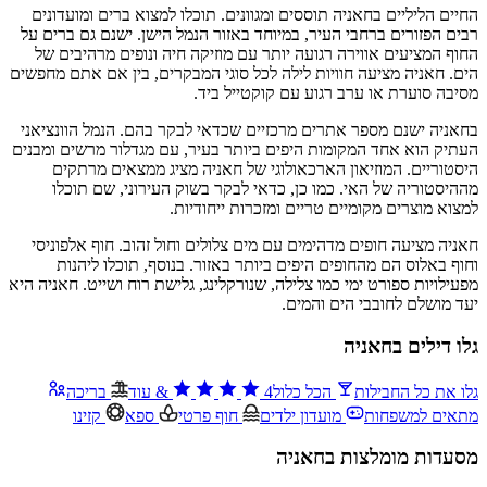
החיים הליליים בחאניה תוססים ומגוונים. תוכלו למצוא ברים ומועדונים
רבים הפזורים ברחבי העיר, במיוחד באזור הנמל הישן. ישנם גם ברים על
החוף המציעים אווירה רגועה יותר עם מוזיקה חיה ונופים מרהיבים של
הים. חאניה מציעה חוויות לילה לכל סוגי המבקרים, בין אם אתם מחפשים
מסיבה סוערת או ערב רגוע עם קוקטייל ביד.
בחאניה ישנם מספר אתרים מרכזיים שכדאי לבקר בהם. הנמל הוונציאני
העתיק הוא אחד המקומות היפים ביותר בעיר, עם מגדלור מרשים ומבנים
היסטוריים. המוזיאון הארכאולוגי של חאניה מציג ממצאים מרתקים
מההיסטוריה של האי. כמו כן, כדאי לבקר בשוק העירוני, שם תוכלו
למצוא מוצרים מקומיים טריים ומזכרות ייחודיות.
חאניה מציעה חופים מדהימים עם מים צלולים וחול זהוב. חוף אלפוניסי
וחוף באלוס הם מהחופים היפים ביותר באזור. בנוסף, תוכלו ליהנות
מפעילויות ספורט ימי כמו צלילה, שנורקלינג, גלישת רוח ושייט. חאניה היא
יעד מושלם לחובבי הים והמים.
גלו דילים בחאניה
גלו את כל החבילות
הכל כלול
4
&
עוד
בריכה
מתאים למשפחות
מועדון ילדים
חוף פרטי
ספא
קזינו
מסעדות מומלצות בחאניה