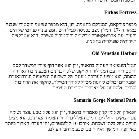
Firkas Fortress
מבצר פירקאס, הממוקם בחאניה, יוון, הוא מבצר ונציאני היסטורי שנבנה
במאה ה -17. המלון ניצב בכניסה לנמל הישן, ומציע נוף פנורמי של הים
והעיר. עם ארכיטקטורה מרשימה והיסטוריה עשירה, הוא אטרקציה
תיירותית פופולרית בחאניה.
Old Venetian Harbor
הנמל הוונציאני העתיק בחאניה, יוון הוא אזור חוף ציורי המשדר קסם
והיסטוריה. עם המגדלור האייקוני שלו, הבניינים הצבעוניים והאווירה
ההומה, הוא מציע תערובת מענגת של השפעות ונציאניות ועות'מאניות.
המבקרים יכולים ליהנות מטיול לאורך הטיילת, לחקור את הרחובות
הצרים, ולהתענג על מאכלים מקומיים טעימים.
Samaria Gorge National Park
הפארק הלאומי קניון סאמריה בחאניה, יוון הוא פלא טבע עוצר נשימה.
עם הצוקים התלולים, המים הצלולים והחי והצומח המגוונים, הוא מציע
חוויית טיול בלתי נשכחת. אורכו 16 קילומטרים, זהו הערוץ הארוך ביותר
באירופה, המושך אליו חובבי טבע מרחבי העולם.