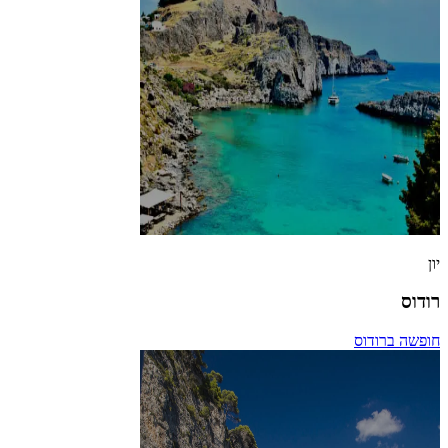
יון
רודוס
חופשה ברודוס