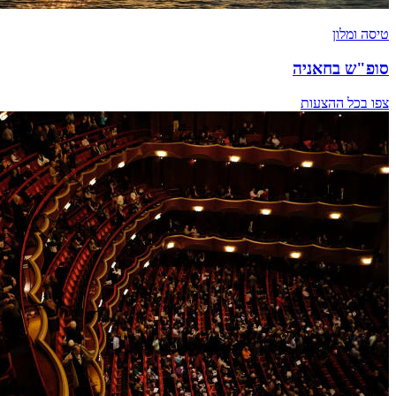
טיסה ומלון
סופ"ש בחאניה
צפו בכל ההצעות