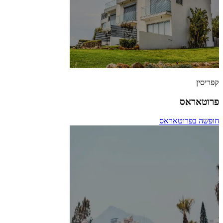
קפריסין
פרוטאראס
חופשה בפרוטאראס