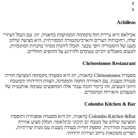
Achilleas
אכילאס היא עיירת חוף מקסימה הממוקמת בחאניה, יוון. עם הנמל הציורי
שלה, רחובותיה הצרים והארכיטקטורה המסורתית, היא מציעה שילוב
מענג של היסטוריה ויופי טבעי. תוכלו ליהנות מסיור בחנויות המקומיות,
לטעום מאכלים יווניים טעימים ולהירגע על החופים החוליים.
Chrisostomos Restaurant
מסעדת Chrisostomos בחאניה, יוון היא מסעדה מקסימה המציעה חווית
סעודה מענגת. עם האווירה החמה והמזמינה, הצוות הידידותי והמטבח
היווני הטעים, זהו ביקור חובה עבור אלה המחפשים טעימה אותנטית של
הטעמים והאירוח המקומיים.
Colombo Kitchen & Bar
Colombo Kitchen &Bar בחאניה, יוון היא מסעדה אופנתית ותוססת
המציעה שילוב של מטבח ים תיכוני ובינלאומי. המלון מציע אווירה
מסוגננת ומודרנית, ומספק חוויית סעודה מענגת עם מנות יצירתיות,
תפריט משקאות נרחב ושירות ידידותי.