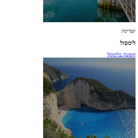
קפריסין
לימסול
חופשה בלימסול