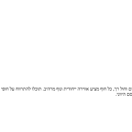
ם וחול רך, כל חוף מציע אווירה ייחודית ונוף מרהיב. תוכלו להתרווח על חופ
 היווני.