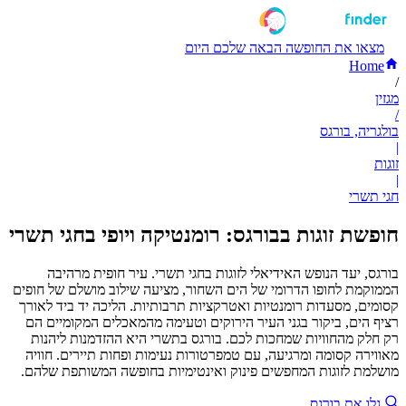
מצאו את החופשה הבאה שלכם היום
Home
/
מגזין
/
בולגריה, בורגס
|
זוגות
|
חגי תשרי
חופשת זוגות בבורגס: רומנטיקה ויופי בחגי תשרי
בורגס, יעד הנופש האידיאלי לזוגות בחגי תשרי. עיר חופית מרהיבה
הממוקמת לחופו הדרומי של הים השחור, מציעה שילוב מושלם של חופים
קסומים, מסעדות רומנטיות ואטרקציות תרבותיות. הליכה יד ביד לאורך
רציף הים, ביקור בגני העיר הירוקים וטעימה מהמאכלים המקומיים הם
רק חלק מהחוויות שמחכות לכם. בורגס בתשרי היא ההזדמנות ליהנות
מאווירה קסומה ומרגיעה, עם טמפרטורות נעימות ופחות תיירים. חוויה
מושלמת לזוגות המחפשים פינוק ואינטימיות בחופשה המשותפת שלהם.
גלו את בורגס