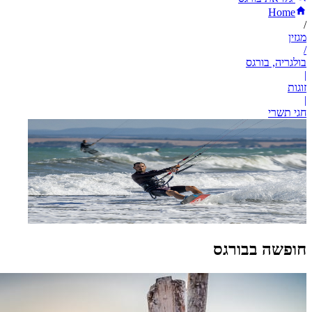
Home
/
מגזין
/
בולגריה, בורגס
|
זוגות
|
חגי תשרי
חופשה בבורגס