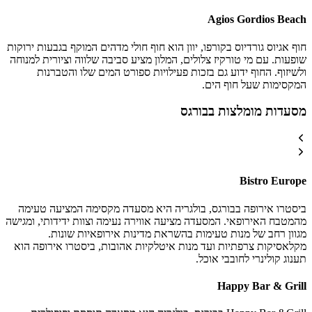
Agios Gordios Beach
חוף אגיוס גורדיוס בקורפו, יוון הוא חוף חולי מדהים המוקף בגבעות ירוקות
שופעות. עם מי טורקיז צלולים, המלון מציע סביבה שלווה וציורית למנוחה
ולשיזוף. החוף ידוע גם בזכות פעילויות ספורט המים שלו והטברנות
המקסימות שעל חוף הים.
מסעדות מומלצות בבורגס
Bistro Europe
ביסטרו אירופה בבורגס, בולגריה היא מסעדה מקסימה המציעה טעימה
מהמטבח האירופאי. המסעדה מציעה אווירה נעימה וצוות ידידותי, ומגישה
מגוון רחב של מנות טעימות בהשראת מדינות אירופאיות שונות.
מקלאסיקות צרפתיות ועד מנות איטלקיות אהובות, ביסטרו אירופה הוא
תענוג קולינרי לחובבי אוכל.
Happy Bar & Grill