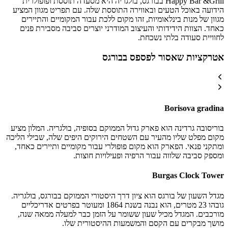
Happy Bar &Grill בבורגס, בולגריה היא מסעדה תוססת ופופולרית
הידועה באוכל הטעים ובאווירה התוססת שלה. עם תפריט מגוון המציע
מגוון של מנות בינלאומיות, זהו מקום ללכת עבור המקומיים והתיירים
כאחד. הצוות הידידותי והעיצוב המודרני יוצרים סביבה מסבירת פנים
לחוויית סעודה בלתי נשכחת.
אטרקציות שאסור לפספס בבורגס
Borisova gradina
בוריסובה גרדינה הוא פארק גדול הממוקם בסופיה, בולגריה. המלון מציע
מקום מפלט שליו מהעיר עם השטחים הירוקים היפים שלה, שבילי הליכה
ומתקני פנאי. הפארק הוא מקום פופולרי עבור מקומיים ותיירים כאחד,
ומספק סביבה שלווה עבור הרפיה ופעילויות חוצות.
Burgas Clock Tower
מגדל השעון של בורגס הוא ציון דרך היסטורי הממוקם בבורגס, בולגריה.
גובהו 23 מטרים, הוא נבנה בשנת 1864 ומעוטר בפרטים אדריכליים
מורכבים. המגדל מכיל שעון ששומר על הזמן כבר למעלה ממאה שנה,
מושך מבקרים עם הקסם והמשמעות ההיסטורית שלו.