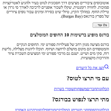
אוטובוסים ציבוריים מציעים דרך חסכונית לנווט בעיר ולהגיע לאטרקציות
סמוכות. לחוויה רומנטית, שקלו לשכור אופניים לרכיבה לאורך סי גרדן או
טיילת החוף. במהלך הקיץ, טיולי שיט בסירה זמינים עבור נופים ציוריים
של מפרץ בורגאס (Burgas Bay).
גלו עוד...
בורגס מופיע ברשימות 10 החופים המומלצים
בורגס מציעה מגוון רחב של פעילויות ספורט ימי. החופים הנקיים
והמטופחים הם מקום מושלם לרחצה ושיזוף. תוכלו ליהנות מצלילה, גלישת
רוח, סקי מים ושייט. ישנם גם מרכזי ספורט ימי המציעים השכרת ציוד
והדרכות מקצועיות.
הצג את כל היעדים
עם מי תרצו לטוס?
הכל
זוגות
חברים
משפחות
שומרי כשרות
מתי תרצו לנפוש בבורגס?
הכל
חנוכה
פסח
חגי תשרי
חג המולד
קיץ
חורף
סילבסטר
הרגע האחרון