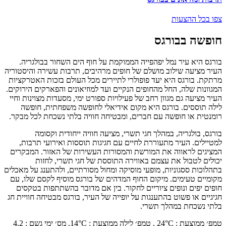
צפו בכל ההצעות
חופשה בבורגס
בורגס היא עיר נמל יפהפייה הממוקמת על חוף הים השחור בבולגריה.
העיר מציעה שילוב מושלם של חופים מרהיבים, תרבות עשירה והיסטוריה
מרתקת. בורגס היא יעד פופולרי לתיירים מכל העולם בזכות האטרקציות
המגוונות שלה, החל מהחופים הנקיים ועד למוזיאונים והפארקים הירוקים.
העיר מציעה גם מגוון רחב של פעילויות ספורט ימי, מסעדות מצוינות וחיי
לילה תוססים. בורגס היא מקום אידיאלי לחופשה משפחתית, חופשה
רומנטית או חופשה עם חברים, ומבטיחה חוויה בלתי נשכחת לכל מבקר.
בורגס, בולגריה, במהלך חגי תשרי, מציעה חוויה ייחודית וקסומה
למטיילים. העיר מתעוררת לחיים עם חגיגות תוססות ואירועי תרבות,
המציגים לראווה את המורשת והמסורות העשירות של האזור. המבקרים
יכולים לטבול את עצמם באווירה התוססת של חגי תשרי, לחזות
בתהלוכות ססגוניות, מופעי מוסיקה ומחול מסורתיים, ולהתענג על מאכלים
מקומיים טעימים. מיקום החוף המדהים של בורגס מוסיף לקסם שלו, עם
חופים יפים ונופים ציוריים לחקור. בין אם מדובר בהשתתפות בטקסים
חגיגיים או פשוט בהתענגות על יופייה של העיר, בורגס מבטיחה חוויית חג
בלתי נשכחת במהלך תשרי.
טמפ׳ ממוצעת
:
°C ,
24
טמפ׳ לילה ממוצעת
:
°C,
14
מס׳ ימי גשם
:
4.2