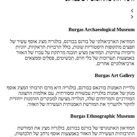
Burgas Archaeological Museum
המוזיאון הארכיאולוגי של בורגס בבורגס, בולגריה מציג אוסף עשיר של
חפצים מתקופות היסטוריות שונות, כולל תרבויות תראקיות, יווניות
ורומיות עתיקות. המוזיאון מציע תובנה מרתקת על עברו של האזור
באמצעות תערוכות של כלי חרס, תכשיטים, פסלים וממצאים
ארכיאולוגיים אחרים.
Burgas Art Gallery
גלריית האמנות בורגאס בבורגס, בולגריה היא מרכז תרבותי המציג אוסף
מגוון של אמנות בולגרית עכשווית ומסורתית. עם אולמות התצוגה
המודרניים והמרווחים שלה, הגלריה מציעה למבקרים הזדמנות ייחודית
לחקור ולהעריך את המורשת האמנותית העשירה של האזור.
Burgas Ethnographic Museum
המוזיאון האתנוגרפי של בורגס בבורגס, בולגריה מציג את המורשת
התרבותית העשירה של האזור באמצעות אוסף נרחב של תלבושות,