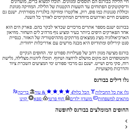
חיי הלילה בבורגס הם תוססים ומגוונים. תוכלו למצוא ברים, מועדונים
ודיסקוטקים הפתוחים עד השעות הקטנות של הלילה. המוזיקה מגוונת
וכוללת סגנונות כמו פופ, רוק, אלקטרו ומוזיקה בולגרית מסורתית. ישנם גם
מופעים חיים ואירועים מיוחדים המתקיימים לאורך כל השנה.
בבורגס ישנם מספר אתרים מרכזיים שכדאי לבקר בהם. פארק הים הוא
אחד הפארקים היפים ביותר בעיר ומציע נוף מרהיב לים השחור. מוזיאון
הארכיאולוגיה מציג ממצאים מרתקים מההיסטוריה של האזור. כנסיית
סנט קירילוס ומתודיוס היא מבנה מרשים עם אדריכלות ייחודית.
בורגס מציעה מגוון רחב של פעילויות ספורט ימי. החופים הנקיים
והמטופחים הם מקום מושלם לרחצה ושיזוף. תוכלו ליהנות מצלילה, גלישת
רוח, סקי מים ושייט. ישנם גם מרכזי ספורט ימי המציעים השכרת ציוד
והדרכות מקצועיות.
גלו דילים בבורגס
גלו את כל החבילות
הכל כלול
4
&
עוד
בריכה
מתאים למשפחות
מועדון ילדים
חוף פרטי
ספא
קזינו
החופים המומלצים בבורגס לחופשה