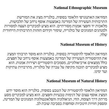
National Ethnographic Museum
המוזיאון האתנוגרפי הלאומי בסופיה, בולגריה מציג את המורשת
התרבותית העשירה של המדינה באמצעות אוסף נרחב של תלבושות,
מלאכות יד וחפצי אמנות מסורתיים. הוא מציע למבקרים הצצה למסורות
ולמנהגים המגוונים של בולגריה, שימור וקידום הזהות התרבותית הייחודית
שלה.
National Museum of History
המוזיאון הלאומי להיסטוריה בסופיה, בולגריה הוא מוסד תרבותי המציג
את ההיסטוריה העשירה של המדינה באמצעות אוסף נרחב של חפצים,
כולל ממצאים ארכיאולוגיים, מסמכים היסטוריים ויצירות אמנות. הוא
מציע למבקרים תובנה מקיפה על עברה של בולגריה, מתרבויות עתיקות
ועד ימינו.
National Museum of Natural History
המוזיאון הלאומי להיסטוריה של הטבע בסופיה, בולגריה הוא מוסד ידוע
המציג אוסף עצום של דגימות טבעיות וחפצים. הוא מציע למבקרים מסע
מרתק דרך הצומח, החי, הגיאולוגיה והפלאונטולוגיה המגוונים של המדינה,
ומספק חוויות חינוכיות וסוחפות בסביבה שובת לב.