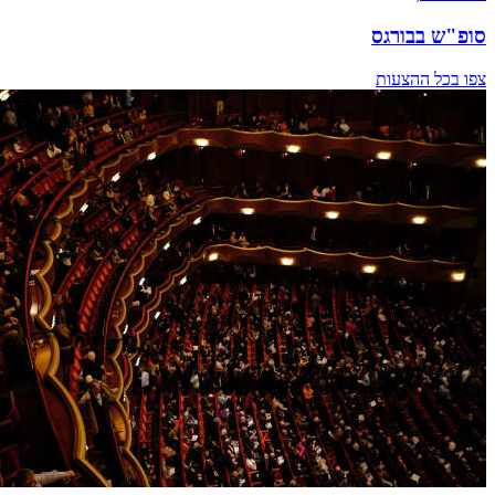
סופ"ש בבורגס
צפו בכל ההצעות