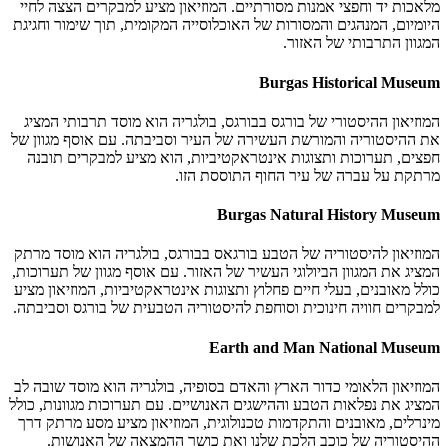
מלאכות יד וחפצי אמנות מסורתיים. המוזיאון מציע למבקרים הצצה לחיי
היומיום, המנהגים והמסורות של האוכלוסייה המקומית, תוך שימור וחגיגת
המגוון התרבותי של האזור.
Burgas Historical Museum
המוזיאון ההיסטורי של בורגס בבורגס, בולגריה הוא מוסד תרבותי המציג
את ההיסטוריה והמורשת העשירה של העיר וסביבתה. עם אוסף מגוון של
חפצים, תערוכות ותצוגות אינטראקטיביות, הוא מציע למבקרים תובנה
מרתקת על עברה של עיר החוף התוססת הזו.
Burgas Natural History Museum
המוזיאון להיסטוריה של הטבע בורגאס בבורגס, בולגריה הוא מוסד מרתק
המציג את המגוון הביולוגי העשיר של האזור. עם אוסף מגוון של תערוכות,
כולל מאובנים, בעלי חיים פחלוץ ותצוגות אינטראקטיביות, המוזיאון מציע
למבקרים חוויה חינוכית וסוחפת להיסטוריה הטבעית של בורגס וסביבתה.
Earth and Man National Museum
המוזיאון הלאומי כדור הארץ והאדם בסופיה, בולגריה הוא מוסד שובה לב
המציג את נפלאות הטבע וההישגים האנושיים. עם תערוכות מגוונות, כולל
מינרלים, מאובנים והתקדמות טכנולוגית, המוזיאון מציע מסע מרתק דרך
ההיסטוריה של כוכב הלכת שלנו ואת כושר ההמצאה של האנושות.