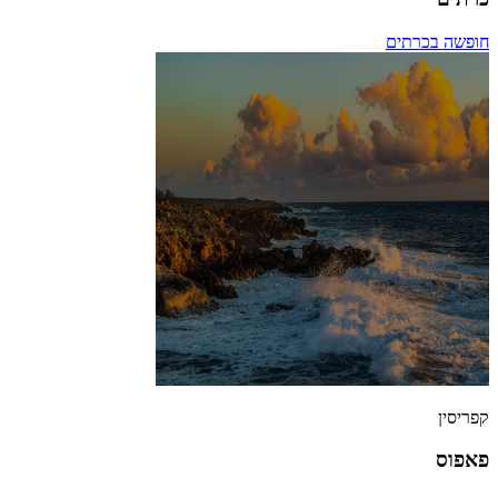
חופשה בכרתים
קפריסין
פאפוס