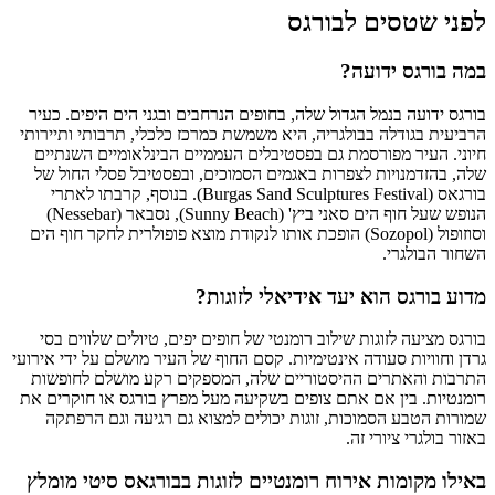
לפני שטסים לבורגס
במה בורגס ידועה?
בורגס ידועה בנמל הגדול שלה, בחופים הנרחבים ובגני הים היפים. כעיר
הרביעית בגודלה בבולגריה, היא משמשת כמרכז כלכלי, תרבותי ותיירותי
חיוני. העיר מפורסמת גם בפסטיבלים העממיים הבינלאומיים השנתיים
שלה, בהזדמנויות לצפרות באגמים הסמוכים, ובפסטיבל פסלי החול של
בורגאס (Burgas Sand Sculptures Festival). בנוסף, קרבתו לאתרי
הנופש שעל חוף הים סאני ביץ' (Sunny Beach), נסבאר (Nessebar)
וסוזופול (Sozopol) הופכת אותו לנקודת מוצא פופולרית לחקר חוף הים
השחור הבולגרי.
מדוע בורגס הוא יעד אידיאלי לזוגות?
בורגס מציעה לזוגות שילוב רומנטי של חופים יפים, טיולים שלווים בסי
גרדן וחוויות סעודה אינטימיות. קסם החוף של העיר מושלם על ידי אירועי
התרבות והאתרים ההיסטוריים שלה, המספקים רקע מושלם לחופשות
רומנטיות. בין אם אתם צופים בשקיעה מעל מפרץ בורגס או חוקרים את
שמורות הטבע הסמוכות, זוגות יכולים למצוא גם רגיעה וגם הרפתקה
באזור בולגרי ציורי זה.
באילו מקומות אירוח רומנטיים לזוגות בבורגאס סיטי מומלץ