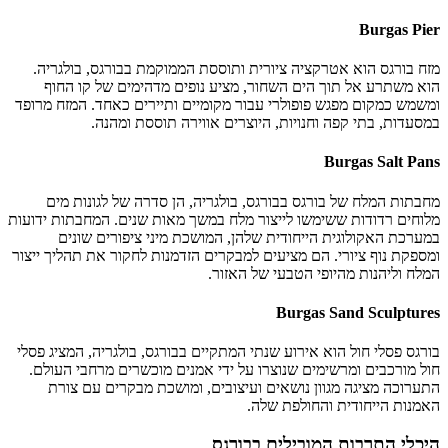
Burgas Pier
מזח בורגס הוא אטרקציה ציורית ותוססת הממוקמת בבורגס, בולגריה.
הוא משתרע אל תוך הים השחור, מציע נופים מדהימים של קו החוף
ומשמש כמקום מפגש פופולרי עבור מקומיים ותיירים כאחד. המזח מרופד
במסעדות, בתי קפה וחנויות, היוצרים אווירה תוססת ומהנה.
Burgas Salt Pans
מחבתות המלח של בורגס בבורגס, בולגריה, הן סדרה של לגונות מים
מלוחים רדודות ששימשו לייצור מלח במשך מאות שנים. המחבתות ידועות
במערכת האקולוגית הייחודית שלהן, המושכת מיני ציפורים שונים
ומספקת נוף ציורי. הם מציעים למבקרים הזדמנות לחקור את תהליך ייצור
המלח וליהנות מהיופי הטבעי של האזור.
Burgas Sand Sculptures
בורגס פסלי חול הוא אירוע שנתי המתקיים בבורגס, בולגריה, המציג פסלי
חול מורכבים ומרשימים שנוצרו על ידי אמנים מוכשרים מרחבי העולם.
התערוכה מציגה מגוון נושאים ועיצובים, ומושכת מבקרים עם צורת
האמנות הייחודית והחולפת שלה.
היכלי התרבות המובילים בבורגס