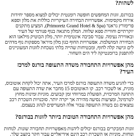
לשהות?
בבורגס, זוגות המחפשים חופשה רומנטית יכולים למצוא מספר יחידות
אירוח מקסימות. אפשרויות הבחירה העיקריות כוללות את מלון וספא
פרימורץ גראנד (Primoretz Grand Hotel & Spa), המציע מתקנים
יוקרתיים וחוויית ספא שלווה. המלון מתגאה בנוף פנורמי של העיר
ובאווירה נעימה. עבור סביבה אינטימית יותר, מלון הבוטיק מילאנו הוא
הבחירה המושלמת. אפשרויות החוף כגון מלון מיראז' מספקות נוף מדהים
לים וגישה קלה לחוף, ומבטיחות שהייה בלתי נשכחת לזוגות המעוניינים
להתפנק ברומנטיקה ליד הים השחור.
מהן אפשרויות התחבורה משדה התעופה בורגס למרכז
העיר?
כדי להגיע משדה התעופה בורגס למרכז העיר, אתה יכול לקחת אוטובוס,
מונית, או לשכור רכב. קו האוטובוס 15 מחבר את שדה התעופה עם
התחנה המרכזית, הפועלת במרווחי זמן קבועים. מוניות זמינות מחוץ
לטרמינל, ומציעות נסיעה מהירה אך יקרה יותר. סוכנויות השכרת רכב
נמצאים גם בשדה התעופה עבור אלה המעדיפים לנהוג בעצמם.
מהן אפשרויות התחבורה הטובות ביותר לזוגות בבורגס?
זוגות המבקרים בבורגס יכולים ליהנות מאפשרויות תחבורה שונות. לנוחות
ונוחות, מוניות או השכרת רכב הינם אידיאליים עבור חקר בקצב שלך.