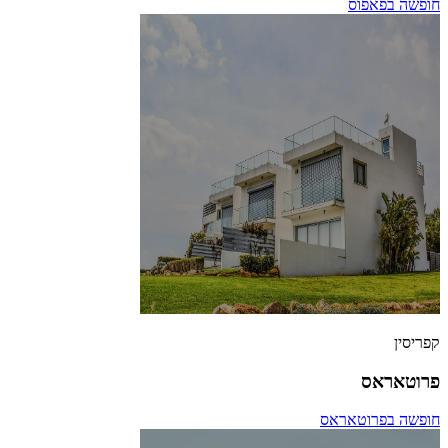
חופשה בפאפוס
קפריסין
פרוטאראס
חופשה בפרוטאראס