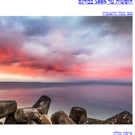
חופשות עד 500$ בבורגס
צפו בכל ההצעות
טיסה ומלון