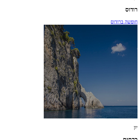
רודוס
חופשה ברודוס
יון
כרתים