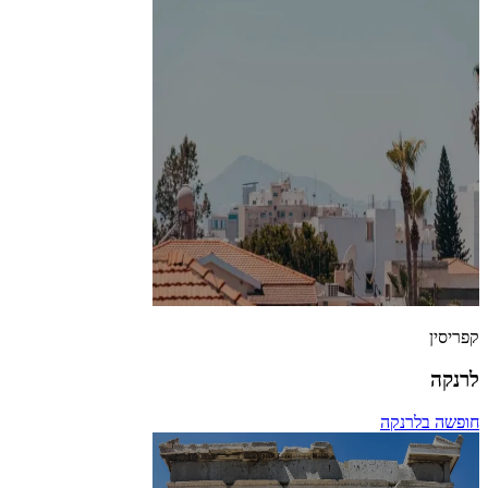
קפריסין
לרנקה
חופשה בלרנקה