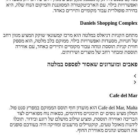
ואפשרויות בילוי. עם הארכיטקטורה המסוגננת והמיקום הנוח שלה, היא
בחירה פופולרית עבור מקומיים ותיירים כאחד.
Daniels Shopping Complex
מתחם הקניות דניאלס במלטה הוא מרכז קמעונאי שוקק המציע מגוון רחב
של חנויות, מסעדות ואפשרויות בילוי. ממוקם בלב מלטה, הוא מספק
חווית קניות תוססת ונוחה עבור מקומיים ותיירים כאחד, עם אווירה
תוססת ומבחר רחב של מוצרים ושירותים.
פאבים ומועדונים שאסור לפספס במלטה
Cafe del Mar
Cafe del Mar, Malta הוא מועדון חוף תוסס הממוקם במפרץ סנט פול.
המלון מציע נופים ים תיכוניים מדהימים, כסאות נוח מפוארים לצד
הבריכה ואווירה תוססת, ומציע שילוב מושלם של רוגע ובידור. תוכלו
ליהנות מאוכל טעים, קוקטיילים מרעננים ומוזיקה חיה בעודכם סופגים
את השמש ונהנים מאווירת החוף.