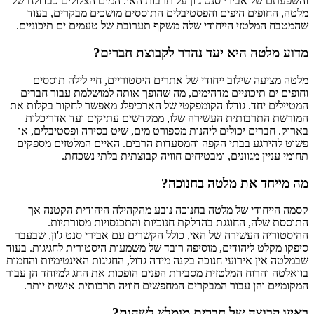
והשפעתם של אבירי סנט ג'ון על תרבות האי. המים הצלולים כבדולח של
מלטה, החופים היפים והפסטיבלים התוססים מושכים מבקרים, בעוד
שהמטבח המלטזי הייחודי שלה משקף תערובת של טעמים ים תיכוניים.
מדוע מלטה היא יעד נהדר לקבוצת חברים?
מלטה מציעה שילוב ייחודי של אתרים היסטוריים, חיי לילה תוססים
וחופים ים תיכוניים מדהימים, מה שהופך אותה למושלמת עבור חברים
המטיילים יחד. גודלו הקומפקטי של הארכיפלג מאפשר לחקור בקלות את
המורשת התרבותית העשירה שלו, ממקדשים עתיקים ועד אדריכלות
בארוק. חברים יכולים ליהנות מספורט מים, שיט בסירה ופסטיבלים, או
פשוט להירגע בבתי הקפה והמסעדות הרבים. האיים המלטזים מספקים
תחומי עניין מגוונים, ומבטיחים חוויה קבוצתית בלתי נשכחת.
מה מייחד את מלטה בחנוכה?
קסמה הייחודי של מלטה בחנוכה נובע מהקהילה היהודית הקטנה אך
התוססת שלה, החוגגת בהדלקת חנוכיות והתכנסויות מסורתיות.
ההיסטוריה העשירה של האי, כולל הקשרים עם אבירי סנט ג'ון, שבעבר
סיפקו מקלט ליהודים, מוסיפה רובד של משמעות היסטורית לחגיגות. בעוד
שבמלטה אין אירועי חנוכה בקנה מידה גדול, החגיגות האינטימיות והחמות
בוואלטה והרוח המלטזית מסבירת הפנים הופכות את החג למיוחד הן עבור
המקומיים והן עבור המבקרים המחפשים חוויה תרבותית אישית יותר.
באיזו קבוצה של חברים מומלץ לשהות?