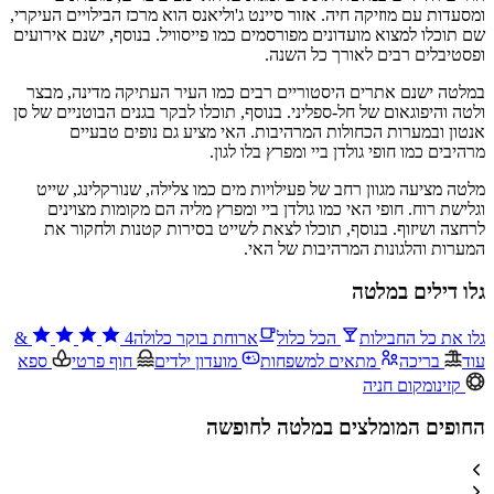
ומסעדות עם מוזיקה חיה. אזור סיינט ג'וליאנס הוא מרכז הבילויים העיקרי,
שם תוכלו למצוא מועדונים מפורסמים כמו פייסוויל. בנוסף, ישנם אירועים
ופסטיבלים רבים לאורך כל השנה.
במלטה ישנם אתרים היסטוריים רבים כמו העיר העתיקה מדינה, מבצר
ולטה והיפוגאום של חל-ספליני. בנוסף, תוכלו לבקר בגנים הבוטניים של סן
אנטון ובמערות הכחולות המרהיבות. האי מציע גם נופים טבעיים
מרהיבים כמו חופי גולדן ביי ומפרץ בלו לגון.
מלטה מציעה מגוון רחב של פעילויות מים כמו צלילה, שנורקלינג, שייט
וגלישת רוח. חופי האי כמו גולדן ביי ומפרץ מליה הם מקומות מצוינים
לרחצה ושיזוף. בנוסף, תוכלו לצאת לשייט בסירות קטנות ולחקור את
המערות והלגונות המרהיבות של האי.
גלו דילים במלטה
גלו את כל החבילות
הכל כלול
ארוחת בוקר כלולה
4
&
עוד
בריכה
מתאים למשפחות
מועדון ילדים
חוף פרטי
ספא
קזינו
מקום חניה
החופים המומלצים במלטה לחופשה