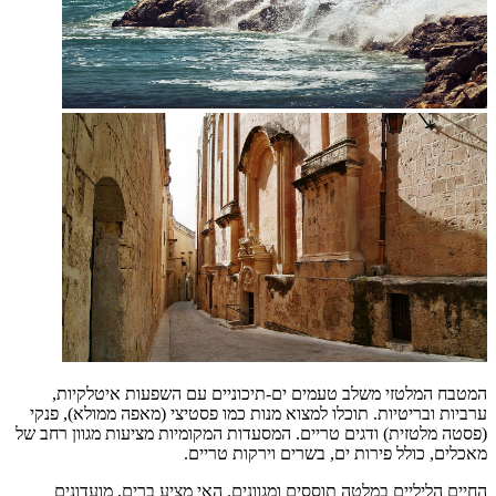
המטבח המלטזי משלב טעמים ים-תיכוניים עם השפעות איטלקיות,
ערביות ובריטיות. תוכלו למצוא מנות כמו פסטיצי (מאפה ממולא), פנקי
(פסטה מלטזית) ודגים טריים. המסעדות המקומיות מציעות מגוון רחב של
מאכלים, כולל פירות ים, בשרים וירקות טריים.
החיים הליליים במלטה תוססים ומגוונים. האי מציע ברים, מועדונים