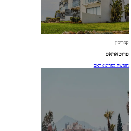
קפריסין
פרוטאראס
חופשה בפרוטאראס