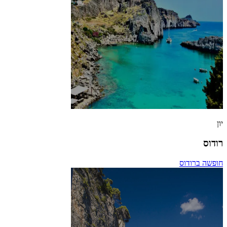
יון
רודוס
חופשה ברודוס