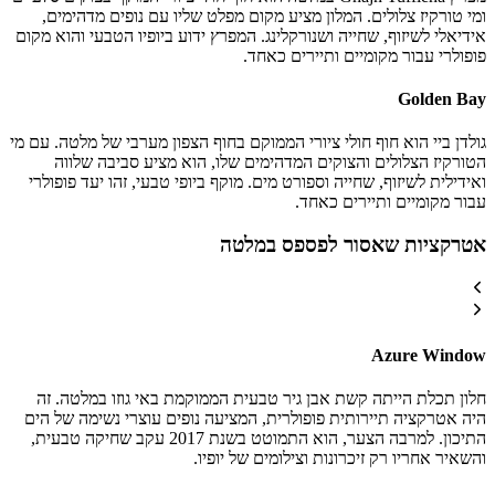
ומי טורקיז צלולים. המלון מציע מקום מפלט שליו עם נופים מדהימים,
אידיאלי לשיזוף, שחייה ושנורקלינג. המפרץ ידוע ביופיו הטבעי והוא מקום
פופולרי עבור מקומיים ותיירים כאחד.
Golden Bay
גולדן ביי הוא חוף חולי ציורי הממוקם בחוף הצפון מערבי של מלטה. עם מי
הטורקיז הצלולים והצוקים המדהימים שלו, הוא מציע סביבה שלווה
ואידילית לשיזוף, שחייה וספורט מים. מוקף ביופי טבעי, זהו יעד פופולרי
עבור מקומיים ותיירים כאחד.
אטרקציות שאסור לפספס במלטה
Azure Window
חלון תכלת הייתה קשת אבן גיר טבעית הממוקמת באי גוזו במלטה. זה
היה אטרקציה תיירותית פופולרית, המציעה נופים עוצרי נשימה של הים
התיכון. למרבה הצער, הוא התמוטט בשנת 2017 עקב שחיקה טבעית,
והשאיר אחריו רק זיכרונות וצילומים של יופיו.