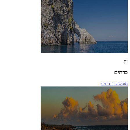
יון
כרתים
חופשה בכרתים