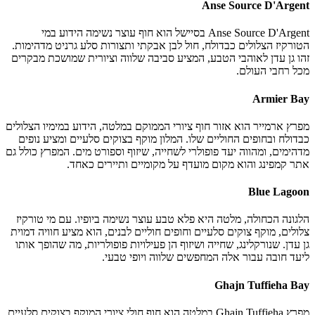
Anse Source D'Argent
Anse Source D'Argent בסיישל הוא חוף עוצר נשימה הידוע במי
הטורקיז הצלולים כבדולח, חול לבן אבקתי ותצורות סלע גרניט מדהימות.
זהו גן עדן לאוהבי הטבע, המציע סביבה שלווה וציורית שמושכת מבקרים
מכל רחבי העולם.
Armier Bay
מפרץ ארמייר הוא אזור חוף ציורי הממוקם במלטה, הידוע במימיו הצלולים
כבדולח ובחופים החוליים שלו. המלון מוקף בצוקים סלעיים ומציע נופים
מדהימים, ומהווה יעד פופולרי לשחייה, שיזוף וספורט מים. המפרץ כולל גם
אתר קמפינג והוא מקום מועדף על מקומיים ותיירים כאחד.
Blue Lagoon
הלגונה הכחולה, מלטה היא פלא טבע עוצר נשימה ביופיו. עם מי טורקיז
צלולים, מוקף צוקים סלעיים וחופים חוליים לבנים, הוא מציע חוויה דמוית
גן עדן. שנורקלינג, שחייה ושיזוף הן פעילויות פופולריות, מה שהופך אותו
ליעד חובה עבור אלה המחפשים שלווה ויופי טבעי.
Ghajn Tuffieha Bay
מפרץ Ghajn Tuffieha במלטה הוא חוף חולי ציורי המוקף בצוקים סלעיים