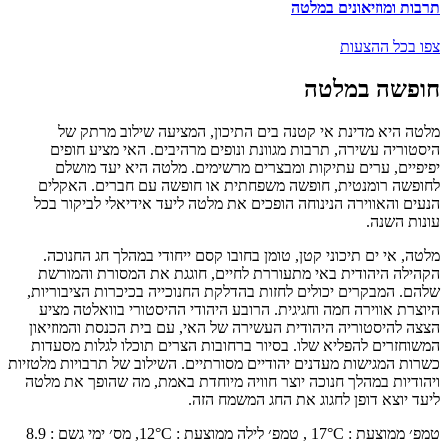
תרבות ומוזיאונים במלטה
צפו בכל ההצעות
חופשה במלטה
מלטה היא מדינת אי קטנה בים התיכון, המציעה שילוב מרתק של
היסטוריה עשירה, תרבות מגוונת ונופים מרהיבים. האי מציע חופים
יפיפיים, ערים עתיקות ומבצרים מרשימים. מלטה היא יעד מושלם
לחופשה רומנטית, חופשה משפחתית או חופשה עם חברים. האקלים
הנעים והאווירה הנינוחה הופכים את מלטה ליעד אידיאלי לביקור בכל
עונות השנה.
מלטה, אי ים תיכוני קטן, טומן בחובו קסם ייחודי במהלך חג החנוכה.
הקהילה היהודית באי מתעוררת לחיים, חוגגת את המסורת והמורשת
שלהם. המבקרים יכולים לחזות בהדלקת החנוכייה בכיכרות הציבוריות,
היוצרת אווירה חמה וחגיגית. הרובע היהודי ההיסטורי בוואלטה מציע
הצצה להיסטוריה היהודית העשירה של האי, עם בית הכנסת והמוזיאון
המשוחזרים להפליא שלו. בסיור ברחובות הצרים תוכלו לגלות מסעדות
כשרות המגישות מעדנים יהודיים מסורתיים. השילוב של תרבויות מלטזיות
ויהודיות במהלך חנוכה יוצר חוויה מיוחדת באמת, מה שהופך את מלטה
ליעד יוצא דופן לחגוג את החג המשמח הזה.
טמפ׳ ממוצעת
:
°C ,
17
טמפ׳ לילה ממוצעת
:
°C,
12
מס׳ ימי גשם
:
8.9