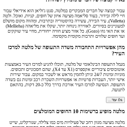
עבור קבוצה של חברים המבקרים במלטה, סנט ג'וליאן הוא אידיאלי עבור
חיי לילה ובידור, בעוד סליאמה מציעה איזון של חופים, קניות, ואוכל. ולטה
(Valletta), עיר הבירה, עשירה בהיסטוריה ובתרבות, ומהווה מקום מושלם
למעוניינים בסיורים. לאווירה נינוחה יותר, שקלו את מליאהה (Mellieha)
או את האי גוזו (Gozo). כל אזור מציע חוויה ייחודית, מחיי עיר שוקקים
ועד חופים שלווים ותרבות מקומית מקסימה.
מהן אפשרויות התחבורה משדה התעופה של מלטה למרכז
העיר?
מנמל התעופה הבינלאומי של מלטה, תוכלו להגיע למרכז העיר באמצעות
אוטובוסים ציבוריים אקספרס (X1 עד X4), שהם חסכוניים ותכופים.
מוניות זמינות 24/7 וניתן להזמין מראש או לשכור במקום. עבור שירות
אישי יותר, העברות פרטיות או אפשרויות השכרת רכב זמינות גם בשדה
התעופה. הנסיעה למרכז העיר אורכת בדרך כלל כ-20 דקות, בהתאם
לתנועה.
גלו עוד...
מלטה מופיע ברשימות 10 החופים המומלצים
מלטה מציעה מגוון רחב של פעילויות מים כמו צלילה, שנורקלינג, שייט