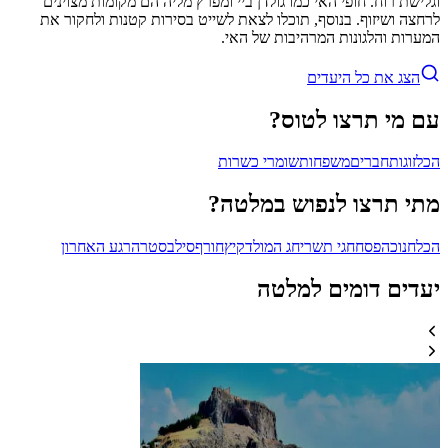
וגלישת רוח. חופי האי כמו גולדן ביי ומפרץ מליה הם מקומות מצוינים
לרחצה ושיזוף. בנוסף, תוכלו לצאת לשייט בסירות קטנות ולחקור את
המערות והלגונות המרהיבות של האי.
הצג את כל היעדים
עם מי תרצו לטוס?
הכל
זוגות
חברים
משפחות
שומרי כשרות
מתי תרצו לנפוש במלטה?
הכל
חנוכה
פסח
חגי תשרי
חג המולד
קיץ
חורף
סילבסטר
הרגע האחרון
יעדים דומים למלטה