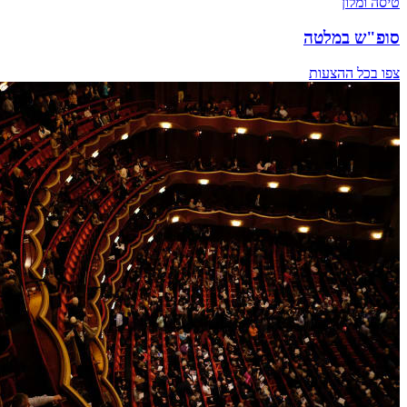
טיסה ומלון
סופ"ש במלטה
צפו בכל ההצעות