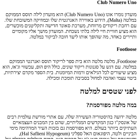
Club Numero Uno
מועדון נומרו אונו (Club Numero Uno) הוא מועדון לילה תוסס הממוקם
במלטה (Malta), הידוע באווירה האנרגטית שלו ובמוזיקה המשובחת שלו.
עם רחבת ריקודים מרווחת, מערכת סאונד חדישה ותקליטנים מוכשרים,
הוא מציע חוויית חיי לילה בלתי נשכחת. המועדון מושך אליו מקומיים
ותיירים כאחד, מה שהופך אותו ליעד חובה לביקור במלטה.
Footloose
Footloose, מלטה מלטה הוא בית ספר לריקוד תוסס ואנרגטי הממוקם
במלטה. עם דגש על סגנונות ריקוד שונים, כולל היפ הופ, עכשווי וג'אז, הוא
מציע שיעורים לכל הגילאים ורמות המיומנות. בית הספר מקדם יצירתיות,
ביטוי עצמי ואהבה למחול בסביבה תומכת ומכילה.
לפני שטסים למלטה
במה מלטה מפורסמת?
מלטה ידועה בהיסטוריה העשירה שלה, עם אתרי מורשת עולמית רבים
של אונסק"ו כגון המקדשים המגליתיים, שהם בין המבנים העצמאיים
העתיקים ביותר בעולם. היא מפורסמת גם בזכות העיר המדהימה מימי
הביניים ולטה, היפוגאום האל ספליני (Hal Saflieni Hypogeum),