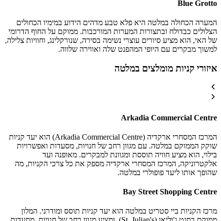
Blue Grotto
המערה הכחולה במלטה היא פלא טבע מדהים הידוע במימיו הכחולים
הצלולים כבדולח ובתצורות המערות המורכבות. ממוקם על החוף הדרומי
של האי, הוא מציע סיורים עוצרי נשימה בסירה, שנורקלינג, וחוויות צלילה,
למשוך מבקרים עם היופי המהפנט שלה ואווירה שלווה.
איזורי קניות מומלצים במלטה
Arkadia Commercial Centre
המרכז המסחרי ארקדיה (Arkadia Commercial Centre) הוא יעד קניות
שוקק הממוקם במלטה. עם מגוון רחב של חנויות, מסעדות ואפשרויות
בילוי, הוא מציע חוויה תוססת ומגוונת למבקרים. מאופנה ועד
אלקטרוניקה, המרכז המסחרי ארקדיה מספק את כל צרכי הקניות, מה
שהופך אותו ליעד פופולרי במלטה.
Bay Street Shopping Centre
מרכז הקניות ביי סטריט במלטה הוא יעד קניות תוסס ומודרני. המלון
ממוקם בסנט ג'וליאן (St. Julian's), ומציע מגוון רחב של חנויות, מסעדות